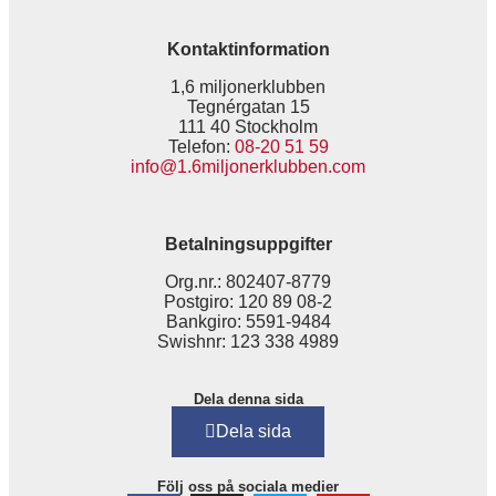
Kontaktinformation
1,6 miljonerklubben
Tegnérgatan 15
111 40 Stockholm
Telefon:
08-20 51 59
info@1.6miljonerklubben.com
Betalningsuppgifter
Org.nr.: 802407-8779
Postgiro: 120 89 08-2
Bankgiro: 5591-9484
Swishnr: 123 338 4989
Dela denna sida
Dela sida
Följ oss på sociala medier