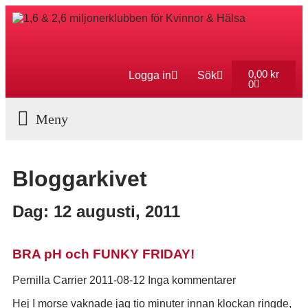
0,00
kr
Logga in
Sök
0
Aktuella Program
Bloggarkivet
Dag: 12 augusti, 2011
BRA pH och FUNKY FRIDAY!
Pernilla Carrier
2011-08-12
Inga kommentarer
Hej I morse vaknade jag tio minuter innan klockan ringde,