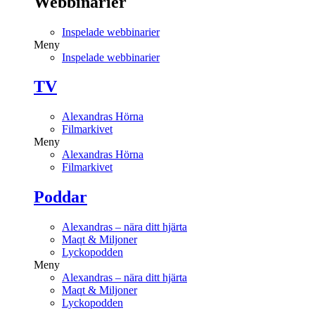
Webbinarier
Inspelade webbinarier
Meny
Inspelade webbinarier
TV
Alexandras Hörna
Filmarkivet
Meny
Alexandras Hörna
Filmarkivet
Poddar
Alexandras – nära ditt hjärta
Maqt & Miljoner
Lyckopodden
Meny
Alexandras – nära ditt hjärta
Maqt & Miljoner
Lyckopodden