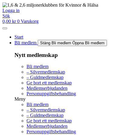
Hoppa
till
Logga in
innehåll
Sök
0,00
kr
0
Varukorg
Start
Bli medlem
Stäng Bli medlem
Öppna Bli medlem
Nytt medlemskap
Bli medlem
– Silvermedlemskap
– Guldmedlemskap
Ge bort ett medlemskap
Medlemserbjudanden
Personuppgiftsbehandling
Meny
Bli medlem
– Silvermedlemskap
– Guldmedlemskap
Ge bort ett medlemskap
Medlemserbjudanden
Personuppgiftsbehandling