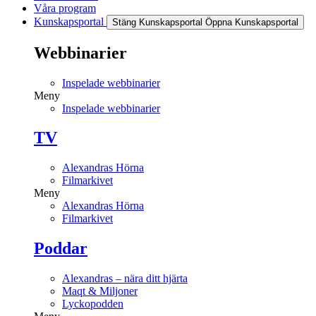
Våra program
Kunskapsportal
Stäng Kunskapsportal
Öppna Kunskapsportal
Webbinarier
Inspelade webbinarier
Meny
Inspelade webbinarier
TV
Alexandras Hörna
Filmarkivet
Meny
Alexandras Hörna
Filmarkivet
Poddar
Alexandras – nära ditt hjärta
Maqt & Miljoner
Lyckopodden