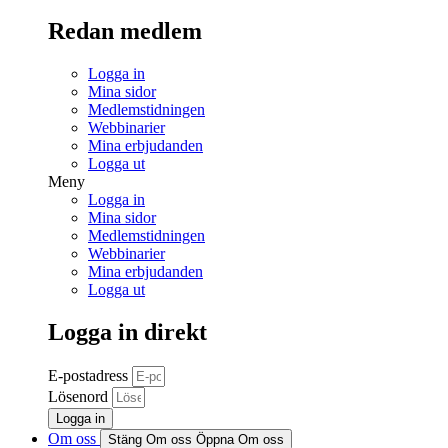
Redan medlem
Logga in
Mina sidor
Medlemstidningen
Webbinarier
Mina erbjudanden
Logga ut
Meny
Logga in
Mina sidor
Medlemstidningen
Webbinarier
Mina erbjudanden
Logga ut
Logga in direkt
E-postadress
Lösenord
Logga in
Om oss
Stäng Om oss
Öppna Om oss