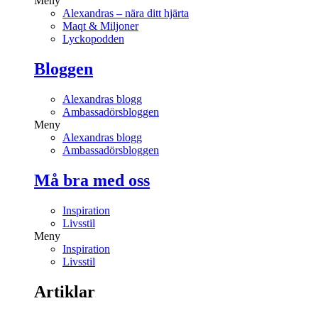
Meny
Alexandras – nära ditt hjärta
Maqt & Miljoner
Lyckopodden
Bloggen
Alexandras blogg
Ambassadörsbloggen
Meny
Alexandras blogg
Ambassadörsbloggen
Må bra med oss
Inspiration
Livsstil
Meny
Inspiration
Livsstil
Artiklar