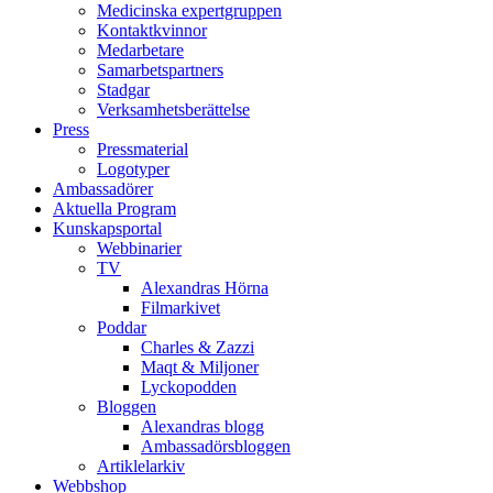
Medicinska expertgruppen
Kontaktkvinnor
Medarbetare
Samarbetspartners
Stadgar
Verksamhetsberättelse
Press
Pressmaterial
Logotyper
Ambassadörer
Aktuella Program
Kunskapsportal
Webbinarier
TV
Alexandras Hörna
Filmarkivet
Poddar
Charles & Zazzi
Maqt & Miljoner
Lyckopodden
Bloggen
Alexandras blogg
Ambassadörsbloggen
Artiklelarkiv
Webbshop