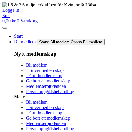
Hoppa
till
Logga in
innehåll
Sök
0,00
kr
0
Varukorg
Start
Bli medlem
Stäng Bli medlem
Öppna Bli medlem
Nytt medlemskap
Bli medlem
– Silvermedlemskap
– Guldmedlemskap
Ge bort ett medlemskap
Medlemserbjudanden
Personuppgiftsbehandling
Meny
Bli medlem
– Silvermedlemskap
– Guldmedlemskap
Ge bort ett medlemskap
Medlemserbjudanden
Personuppgiftsbehandling