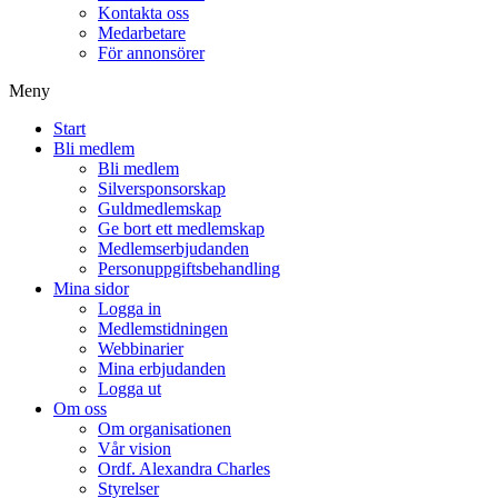
Kontakta oss
Medarbetare
För annonsörer
Meny
Start
Bli medlem
Bli medlem
Silversponsorskap
Guldmedlemskap
Ge bort ett medlemskap
Medlemserbjudanden
Personuppgiftsbehandling
Mina sidor
Logga in
Medlemstidningen
Webbinarier
Mina erbjudanden
Logga ut
Om oss
Om organisationen
Vår vision
Ordf. Alexandra Charles
Styrelser