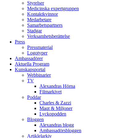
Styrelser
Medicinska expertgruppen
Kontaktkvinnor
Medarbetare
Samarbetspartners
Stadgar
Verksamhetsberättelse
Press
Pressmaterial
Logotyper
Ambassadörer
Aktuella Program
Kunskapsportal
Webbinarier
TV
Alexandras Hörna
Filmarkivet
Poddar
Charles & Zazzi
Maqt & Miljoner
Lyckopodden
Bloggen
Alexandras blogg
Ambassadörsbloggen
Artiklelarkiv