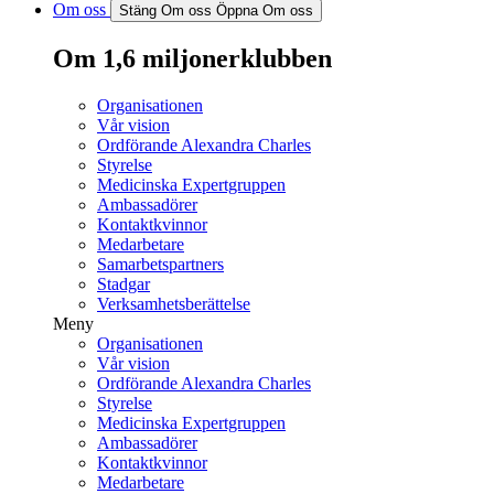
Om oss
Stäng Om oss
Öppna Om oss
Om 1,6 miljonerklubben
Organisationen
Vår vision
Ordförande Alexandra Charles
Styrelse
Medicinska Expertgruppen
Ambassadörer
Kontaktkvinnor
Medarbetare
Samarbetspartners
Stadgar
Verksamhetsberättelse
Meny
Organisationen
Vår vision
Ordförande Alexandra Charles
Styrelse
Medicinska Expertgruppen
Ambassadörer
Kontaktkvinnor
Medarbetare