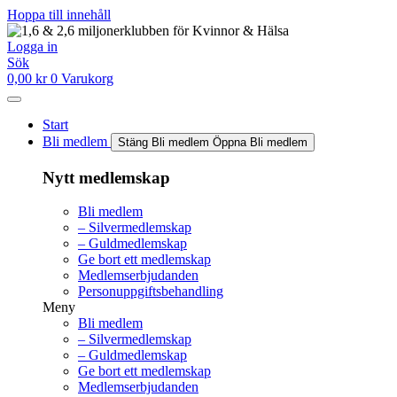
Hoppa till innehåll
Logga in
Sök
0,00
kr
0
Varukorg
Start
Bli medlem
Stäng Bli medlem
Öppna Bli medlem
Nytt medlemskap
Bli medlem
– Silvermedlemskap
– Guldmedlemskap
Ge bort ett medlemskap
Medlemserbjudanden
Personuppgiftsbehandling
Meny
Bli medlem
– Silvermedlemskap
– Guldmedlemskap
Ge bort ett medlemskap
Medlemserbjudanden