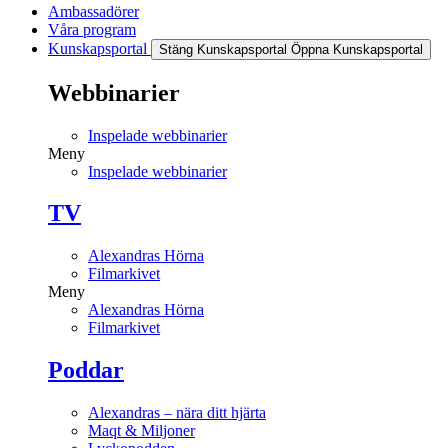
Ambassadörer
Våra program
Kunskapsportal
Stäng Kunskapsportal
Öppna Kunskapsportal
Webbinarier
Inspelade webbinarier
Meny
Inspelade webbinarier
TV
Alexandras Hörna
Filmarkivet
Meny
Alexandras Hörna
Filmarkivet
Poddar
Alexandras – nära ditt hjärta
Maqt & Miljoner