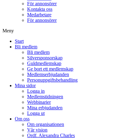
För annonsörer
Kontakta oss
Medarbetare
För annonsörer
Meny
Start
Bli medlem
Bli medlem
Silversponsorskap
Guldmedlemskap
Ge bort ett medlemskap
Medlemserbjudanden
Personuppgiftsbehandling
Mina sidor
Logga in
Medlemstidningen
Webbinarier
Mina erbjudanden
Logga ut
Om oss
Om organisationen
Vår vision
Ordf. Alexandra Charles