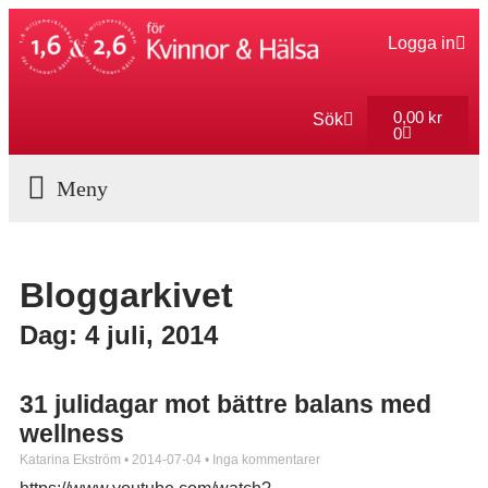
Logga in
0,00
kr
Sök
0
Aktuella Program
Bloggarkivet
Dag: 4 juli, 2014
31 julidagar mot bättre balans med
wellness
Katarina Ekström
2014-07-04
Inga kommentarer