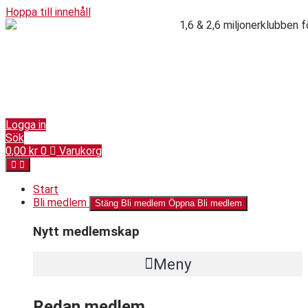
Hoppa till innehåll
Logga in
Sök
0,00
kr
0
Varukorg
Start
Bli medlem
Stäng Bli medlem
Öppna Bli medlem
Nytt medlemskap
Meny
Redan medlem