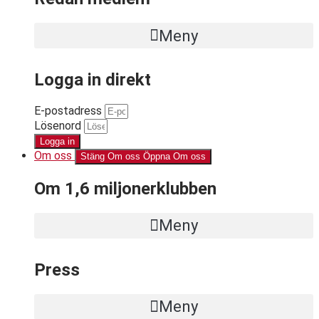
Meny
Logga in direkt
E-postadress
Lösenord
Logga in
Om oss
Stäng Om oss
Öppna Om oss
Om 1,6 miljonerklubben
Meny
Press
Meny