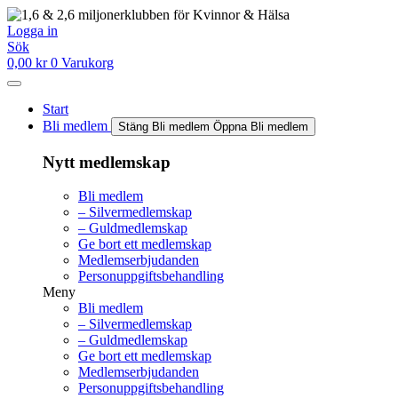
Hoppa
till
Logga in
innehåll
Sök
0,00
kr
0
Varukorg
Start
Bli medlem
Stäng Bli medlem
Öppna Bli medlem
Nytt medlemskap
Bli medlem
– Silvermedlemskap
– Guldmedlemskap
Ge bort ett medlemskap
Medlemserbjudanden
Personuppgiftsbehandling
Meny
Bli medlem
– Silvermedlemskap
– Guldmedlemskap
Ge bort ett medlemskap
Medlemserbjudanden
Personuppgiftsbehandling