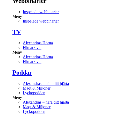
Webbinarier
Inspelade webbinarier
Meny
Inspelade webbinarier
TV
Alexandras Hörna
Filmarkivet
Meny
Alexandras Hörna
Filmarkivet
Poddar
Alexandras – nära ditt hjärta
Maqt & Miljoner
Lyckopodden
Meny
Alexandras – nära ditt hjärta
Maqt & Miljoner
Lyckopodden