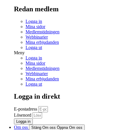
Redan medlem
Logga in
Mina sidor
Medlemstidningen
Webbinarier
Mina erbjudanden
Logga ut
Meny
Logga in
Mina sidor
Medlemstidningen
Webbinarier
Mina erbjudanden
Logga ut
Logga in direkt
E-postadress
Lösenord
Logga in
Om oss
Stäng Om oss
Öppna Om oss