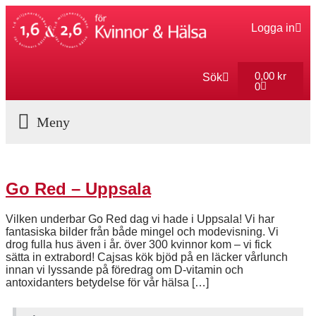
Logga in
0,00
kr
Sök
0
Aktuella Program
Go Red – Uppsala
Vilken underbar Go Red dag vi hade i Uppsala! Vi har
fantasiska bilder från både mingel och modevisning. Vi
drog fulla hus även i år. över 300 kvinnor kom – vi fick
sätta in extrabord! Cajsas kök bjöd på en läcker vårlunch
innan vi lyssande på föredrag om D-vitamin och
antoxidanters betydelse för vår hälsa […]