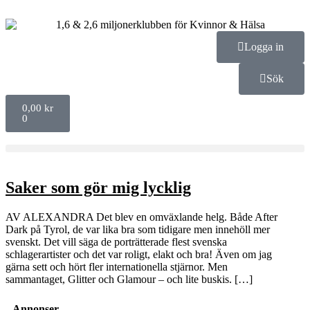
Logga in
Sök
0,00
kr
0
Saker som gör mig lycklig
AV ALEXANDRA Det blev en omväxlande helg. Både After
Dark på Tyrol, de var lika bra som tidigare men innehöll mer
svenskt. Det vill säga de porträtterade flest svenska
schlagerartister och det var roligt, elakt och bra! Även om jag
gärna sett och hört fler internationella stjärnor. Men
sammantaget, Glitter och Glamour – och lite buskis. […]
Annonser