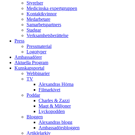
Styrelser
Medicinska expertgruppen
Kontaktkvinnor
Medarbetare
Samarbetspartners
Stadgar
Verksamhetsberättelse
Press
Pressmaterial
Logotyper
Ambassadörer
Aktuella Program
Kunskapsportal
Webbinarier
TV
Alexandras Hörna
Filmarkivet
Poddar
Charles & Zazzi
Maqt & Miljoner
Lyckopodden
Bloggen
Alexandras blogg
Ambassadörsbloggen
Artiklelarkiv