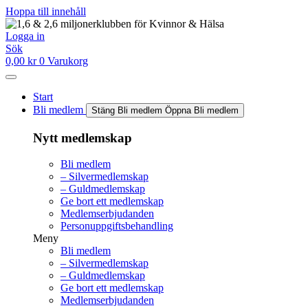
Hoppa till innehåll
Logga in
Sök
0,00
kr
0
Varukorg
Start
Bli medlem
Stäng Bli medlem
Öppna Bli medlem
Nytt medlemskap
Bli medlem
– Silvermedlemskap
– Guldmedlemskap
Ge bort ett medlemskap
Medlemserbjudanden
Personuppgiftsbehandling
Meny
Bli medlem
– Silvermedlemskap
– Guldmedlemskap
Ge bort ett medlemskap
Medlemserbjudanden