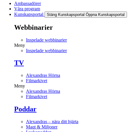
Ambassadörer
Våra program
Kunskapsportal
Stäng Kunskapsportal
Öppna Kunskapsportal
Webbinarier
Inspelade webbinarier
Meny
Inspelade webbinarier
TV
Alexandras Hörna
Filmarkivet
Meny
Alexandras Hörna
Filmarkivet
Poddar
Alexandras – nära ditt hjärta
Maqt & Miljoner