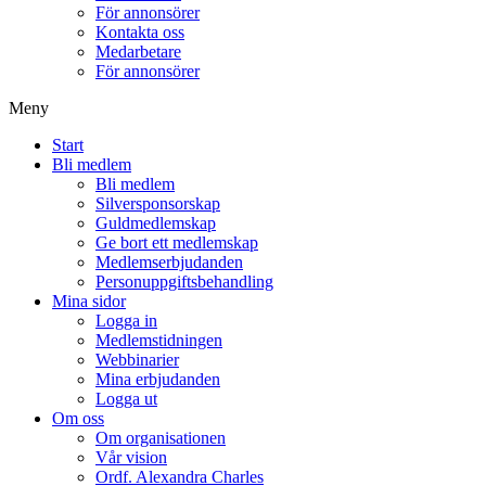
För annonsörer
Kontakta oss
Medarbetare
För annonsörer
Meny
Start
Bli medlem
Bli medlem
Silversponsorskap
Guldmedlemskap
Ge bort ett medlemskap
Medlemserbjudanden
Personuppgiftsbehandling
Mina sidor
Logga in
Medlemstidningen
Webbinarier
Mina erbjudanden
Logga ut
Om oss
Om organisationen
Vår vision
Ordf. Alexandra Charles