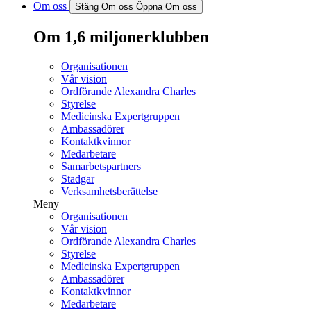
Om oss
Stäng Om oss
Öppna Om oss
Om 1,6 miljonerklubben
Organisationen
Vår vision
Ordförande Alexandra Charles
Styrelse
Medicinska Expertgruppen
Ambassadörer
Kontaktkvinnor
Medarbetare
Samarbetspartners
Stadgar
Verksamhetsberättelse
Meny
Organisationen
Vår vision
Ordförande Alexandra Charles
Styrelse
Medicinska Expertgruppen
Ambassadörer
Kontaktkvinnor
Medarbetare