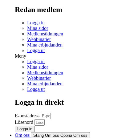
Redan medlem
Logga in
Mina sidor
Medlemstidningen
Webbinarier
Mina erbjudanden
Logga ut
Meny
Logga in
Mina sidor
Medlemstidningen
Webbinarier
Mina erbjudanden
Logga ut
Logga in direkt
E-postadress
Lösenord
Logga in
Om oss
Stäng Om oss
Öppna Om oss