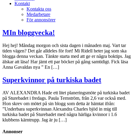
Kontakt
Kontakta oss
Medarbetare
För annonsörer
MIn bloggvecka!
Hej hej! Måndag morgon och sista dagen i månaden maj. Vart tar
tiden vägen? Det går alldeles för fort! Mi Ridell heter jag som ska
blogga denna veckan. Tänkte starta med att ge er några boktips. Jag
älskar att läsa! Har jämt ett par böcker på gång samtidigt. Fick läsa
Anna Gavaldas nya ” En […]
Superkvinnor på turkiska badet
AV ALEXANDRA Hade ett litet planeringsmöte på turkiska badet
på Sturebadet i fredags. Paula Ternström, från 2,6 var också med.
Hon skrev om mötet på sin blogg som detta är hämtat ifrån:
”Underbara superkvinnan Alexandra Charles bjöd in mig till
turkiska badet på Sturebadet med några härliga kvinnor i 1.6
klubbens kärntrupp. Jag är ju […]
Annonser