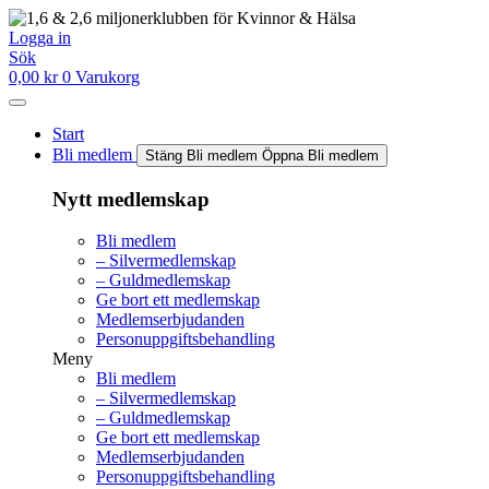
Hoppa
till
Logga in
innehåll
Sök
0,00
kr
0
Varukorg
Start
Bli medlem
Stäng Bli medlem
Öppna Bli medlem
Nytt medlemskap
Bli medlem
– Silvermedlemskap
– Guldmedlemskap
Ge bort ett medlemskap
Medlemserbjudanden
Personuppgiftsbehandling
Meny
Bli medlem
– Silvermedlemskap
– Guldmedlemskap
Ge bort ett medlemskap
Medlemserbjudanden
Personuppgiftsbehandling