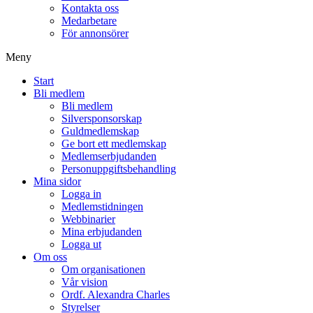
Kontakta oss
Medarbetare
För annonsörer
Meny
Start
Bli medlem
Bli medlem
Silversponsorskap
Guldmedlemskap
Ge bort ett medlemskap
Medlemserbjudanden
Personuppgiftsbehandling
Mina sidor
Logga in
Medlemstidningen
Webbinarier
Mina erbjudanden
Logga ut
Om oss
Om organisationen
Vår vision
Ordf. Alexandra Charles
Styrelser