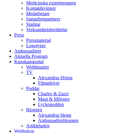
Medicinska expertgruppen
Kontaktkvinnor
Medarbetare
Samarbetspartners
Stadgar
Verksamhetsberättelse
Press
Pressmaterial
Logotyper
Ambassadörer
Aktuella Program
Kunskapsportal
Webbinarier
TV
Alexandras Hörna
Filmarkivet
Poddar
Charles & Zazzi
Maqt & Miljoner
Lyckopodden
Bloggen
Alexandras blogg
Ambassadörsbloggen
Artiklelarkiv
Webbshop