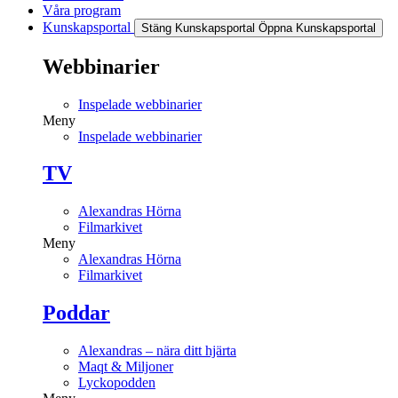
Våra program
Kunskapsportal
Stäng Kunskapsportal
Öppna Kunskapsportal
Webbinarier
Inspelade webbinarier
Meny
Inspelade webbinarier
TV
Alexandras Hörna
Filmarkivet
Meny
Alexandras Hörna
Filmarkivet
Poddar
Alexandras – nära ditt hjärta
Maqt & Miljoner
Lyckopodden