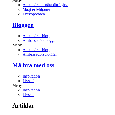
Meny
Alexandras – nära ditt hjärta
Maqt & Miljoner
Lyckopodden
Bloggen
Alexandras blogg
Ambassadörsbloggen
Meny
Alexandras blogg
Ambassadörsbloggen
Må bra med oss
Inspiration
Livsstil
Meny
Inspiration
Livsstil
Artiklar