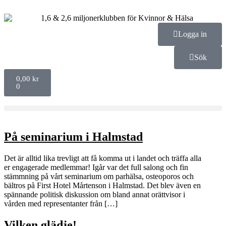
Logga in
Sök
0,00
kr
0
På seminarium i Halmstad
Det är alltid lika trevligt att få komma ut i landet och träffa alla
er engagerade medlemmar! Igår var det full salong och fin
stämmning på vårt seminarium om parhälsa, osteoporos och
bältros på First Hotel Mårtenson i Halmstad. Det blev även en
spännande politisk diskussion om bland annat orättvisor i
vården med representanter från […]
Vilken glädje!