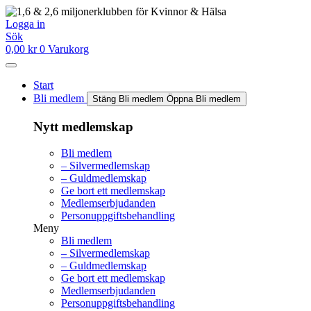
Hoppa
till
Logga in
innehåll
Sök
0,00
kr
0
Varukorg
Start
Bli medlem
Stäng Bli medlem
Öppna Bli medlem
Nytt medlemskap
Bli medlem
– Silvermedlemskap
– Guldmedlemskap
Ge bort ett medlemskap
Medlemserbjudanden
Personuppgiftsbehandling
Meny
Bli medlem
– Silvermedlemskap
– Guldmedlemskap
Ge bort ett medlemskap
Medlemserbjudanden
Personuppgiftsbehandling