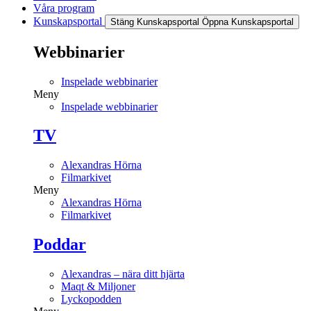
Våra program
Kunskapsportal
Stäng Kunskapsportal
Öppna Kunskapsportal
Webbinarier
Inspelade webbinarier
Meny
Inspelade webbinarier
TV
Alexandras Hörna
Filmarkivet
Meny
Alexandras Hörna
Filmarkivet
Poddar
Alexandras – nära ditt hjärta
Maqt & Miljoner
Lyckopodden