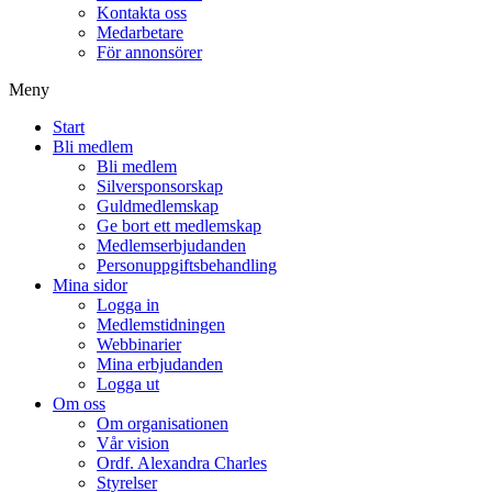
Kontakta oss
Medarbetare
För annonsörer
Meny
Start
Bli medlem
Bli medlem
Silversponsorskap
Guldmedlemskap
Ge bort ett medlemskap
Medlemserbjudanden
Personuppgiftsbehandling
Mina sidor
Logga in
Medlemstidningen
Webbinarier
Mina erbjudanden
Logga ut
Om oss
Om organisationen
Vår vision
Ordf. Alexandra Charles
Styrelser