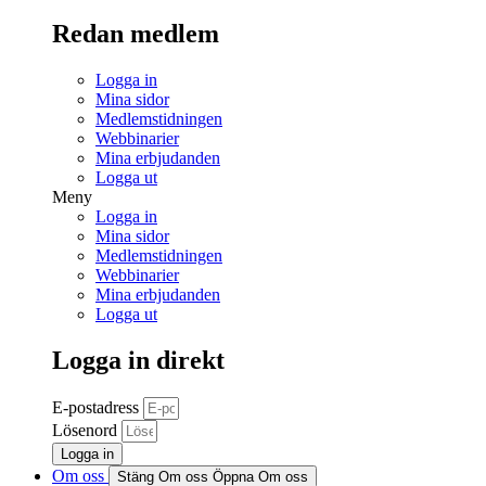
Redan medlem
Logga in
Mina sidor
Medlemstidningen
Webbinarier
Mina erbjudanden
Logga ut
Meny
Logga in
Mina sidor
Medlemstidningen
Webbinarier
Mina erbjudanden
Logga ut
Logga in direkt
E-postadress
Lösenord
Logga in
Om oss
Stäng Om oss
Öppna Om oss