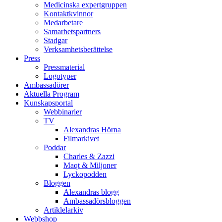
Medicinska expertgruppen
Kontaktkvinnor
Medarbetare
Samarbetspartners
Stadgar
Verksamhetsberättelse
Press
Pressmaterial
Logotyper
Ambassadörer
Aktuella Program
Kunskapsportal
Webbinarier
TV
Alexandras Hörna
Filmarkivet
Poddar
Charles & Zazzi
Maqt & Miljoner
Lyckopodden
Bloggen
Alexandras blogg
Ambassadörsbloggen
Artiklelarkiv
Webbshop