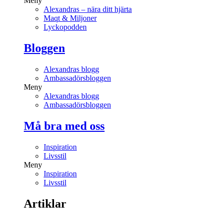
Meny
Alexandras – nära ditt hjärta
Maqt & Miljoner
Lyckopodden
Bloggen
Alexandras blogg
Ambassadörsbloggen
Meny
Alexandras blogg
Ambassadörsbloggen
Må bra med oss
Inspiration
Livsstil
Meny
Inspiration
Livsstil
Artiklar