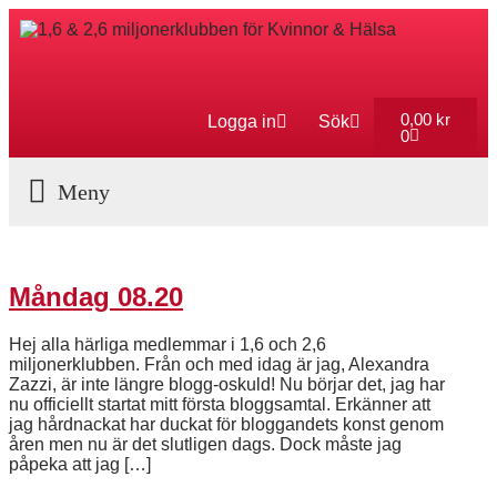
0,00
kr
Logga in
Sök
0
Aktuella Program
Måndag 08.20
Hej alla härliga medlemmar i 1,6 och 2,6
miljonerklubben. Från och med idag är jag, Alexandra
Zazzi, är inte längre blogg-oskuld! Nu börjar det, jag har
nu officiellt startat mitt första bloggsamtal. Erkänner att
jag hårdnackat har duckat för bloggandets konst genom
åren men nu är det slutligen dags. Dock måste jag
påpeka att jag […]