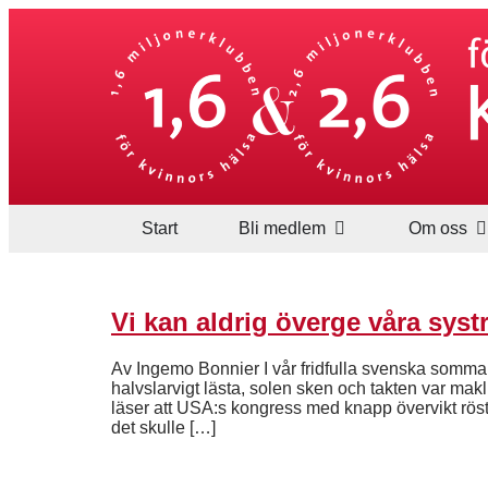
Start
Bli medlem
Om oss
Vi kan aldrig överge våra syst
Av Ingemo Bonnier I vår fridfulla svenska somma
halvslarvigt lästa, solen sken och takten var ma
läser att USA:s kongress med knapp övervikt röstat
det skulle […]