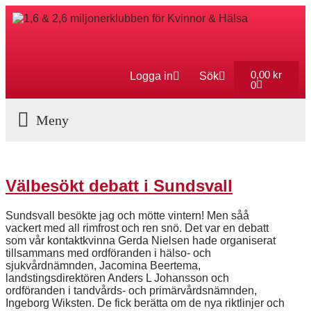
0,00
kr
Logga in
Sök
0
Aktuella Program
Välbesökt debatt i Sundsvall
Sundsvall besökte jag och mötte vintern! Men såå
vackert med all rimfrost och ren snö. Det var en debatt
som vår kontaktkvinna Gerda Nielsen hade organiserat
tillsammans med ordföranden i hälso- och
sjukvårdnämnden, Jacomina Beertema,
landstingsdirektören Anders L Johansson och
ordföranden i tandvårds- och primärvårdsnämnden,
Ingeborg Wiksten. De fick berätta om de nya riktlinjer och