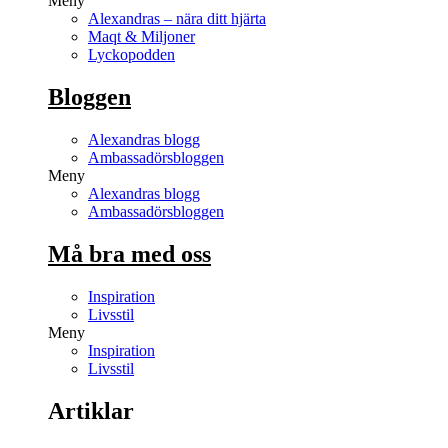
Meny
Alexandras – nära ditt hjärta
Maqt & Miljoner
Lyckopodden
Bloggen
Alexandras blogg
Ambassadörsbloggen
Meny
Alexandras blogg
Ambassadörsbloggen
Må bra med oss
Inspiration
Livsstil
Meny
Inspiration
Livsstil
Artiklar