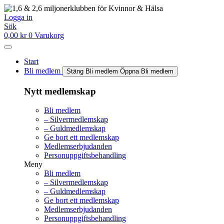
Hoppa
till
Logga in
innehåll
Sök
0,00
kr
0
Varukorg
Start
Bli medlem
Stäng Bli medlem
Öppna Bli medlem
Nytt medlemskap
Bli medlem
– Silvermedlemskap
– Guldmedlemskap
Ge bort ett medlemskap
Medlemserbjudanden
Personuppgiftsbehandling
Meny
Bli medlem
– Silvermedlemskap
– Guldmedlemskap
Ge bort ett medlemskap
Medlemserbjudanden
Personuppgiftsbehandling