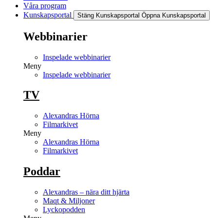
Våra program
Kunskapsportal
Stäng Kunskapsportal
Öppna Kunskapsportal
Webbinarier
Inspelade webbinarier
Meny
Inspelade webbinarier
TV
Alexandras Hörna
Filmarkivet
Meny
Alexandras Hörna
Filmarkivet
Poddar
Alexandras – nära ditt hjärta
Maqt & Miljoner
Lyckopodden