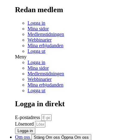
Redan medlem
Logga in
Mina sidor
Medlemstidningen
Webbinarier
Mina erbjudanden
Logga ut
Meny
Logga in
Mina sidor
Medlemstidningen
Webbinarier
Mina erbjudanden
Logga ut
Logga in direkt
E-postadress
Lösenord
Logga in
Om oss
Stäng Om oss
Öppna Om oss