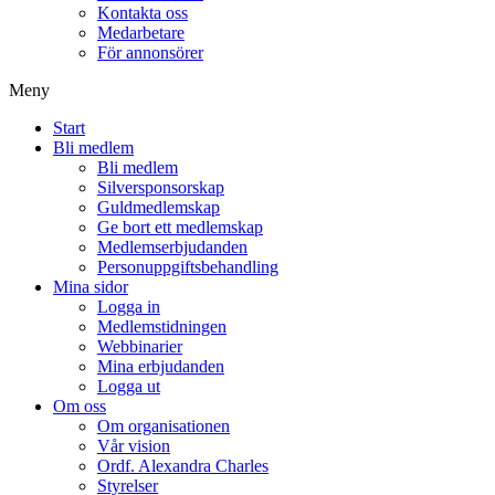
Kontakta oss
Medarbetare
För annonsörer
Meny
Start
Bli medlem
Bli medlem
Silversponsorskap
Guldmedlemskap
Ge bort ett medlemskap
Medlemserbjudanden
Personuppgiftsbehandling
Mina sidor
Logga in
Medlemstidningen
Webbinarier
Mina erbjudanden
Logga ut
Om oss
Om organisationen
Vår vision
Ordf. Alexandra Charles
Styrelser