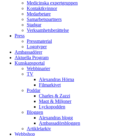
Medicinska expertgruppen
Kontaktkvinnor
Medarbetare
Samarbetspartners
Stadgar
Verksamhetsberättelse
Press
Pressmaterial
Logotyper
Ambassadörer
Aktuella Program
Kunskapsportal
Webbinarier
TV
Alexandras Hörna
Filmarkivet
Poddar
Charles & Zazzi
Maqt & Miljoner
Lyckopodden
Bloggen
Alexandras blogg
Ambassadörsbloggen
Artiklelarkiv
Webbshop