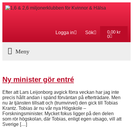
0,00
kr
Logga in
Sök
0
Aktuella Program
Ny minister gör entré
Efter att Lars Leijonborg avgick förra veckan har jag inte
precis hållt andan i spänd förväntan på efterträdare. Men
nu är tjänsten tillsatt och (trumvirvel) den gick till Tobias
Krantz. Tobias är nu vår nya Högskole –
Forskningsminister. Mycket fokus ligger på den delen
som rör högskolan, där Tobias, enligt egen utsago, vill att
Sverige […]