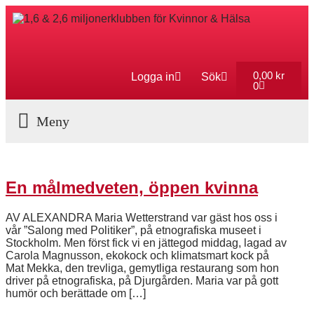
0,00
kr
Logga in
Sök
0
Aktuella Program
En målmedveten, öppen kvinna
AV ALEXANDRA Maria Wetterstrand var gäst hos oss i
vår ”Salong med Politiker”, på etnografiska museet i
Stockholm. Men först fick vi en jättegod middag, lagad av
Carola Magnusson, ekokock och klimatsmart kock på
Mat Mekka, den trevliga, gemytliga restaurang som hon
driver på etnografiska, på Djurgården. Maria var på gott
humör och berättade om […]