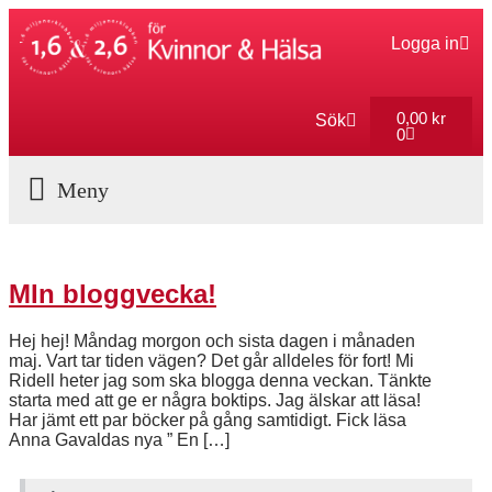
Logga in
0,00
kr
Sök
0
Aktuella Program
MIn bloggvecka!
Hej hej! Måndag morgon och sista dagen i månaden
maj. Vart tar tiden vägen? Det går alldeles för fort! Mi
Ridell heter jag som ska blogga denna veckan. Tänkte
starta med att ge er några boktips. Jag älskar att läsa!
Har jämt ett par böcker på gång samtidigt. Fick läsa
Anna Gavaldas nya ” En […]