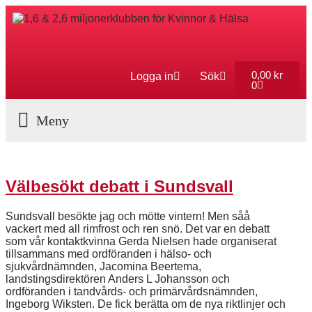
0,00
kr
Logga in
Sök
0
Aktuella Program
Välbesökt debatt i Sundsvall
Sundsvall besökte jag och mötte vintern! Men såå
vackert med all rimfrost och ren snö. Det var en debatt
som vår kontaktkvinna Gerda Nielsen hade organiserat
tillsammans med ordföranden i hälso- och
sjukvårdnämnden, Jacomina Beertema,
landstingsdirektören Anders L Johansson och
ordföranden i tandvårds- och primärvårdsnämnden,
Ingeborg Wiksten. De fick berätta om de nya riktlinjer och