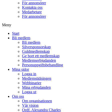
För annonsörer
Kontakta oss
Medarbetare
För annonsörer
Meny
Start
Bli medlem
Bli medlem
Silversponsorskap
Guldmedlemskap
Ge bort ett medlemskap
Medlemserbjudanden
Personuppgiftsbehandling
Mina sidor
Logga in
Medlemstidningen
Webbinarier
Mina erbjudanden
Logga ut
Om oss
Om organisationen
Vår vision
Ordf. Alexandra Charles