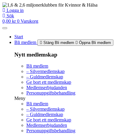
Hoppa
till
Logga in
innehåll
Sök
0,00
kr
0
Varukorg
Start
Bli medlem
Stäng Bli medlem
Öppna Bli medlem
Nytt medlemskap
Bli medlem
– Silvermedlemskap
– Guldmedlemskap
Ge bort ett medlemskap
Medlemserbjudanden
Personuppgiftsbehandling
Meny
Bli medlem
– Silvermedlemskap
– Guldmedlemskap
Ge bort ett medlemskap
Medlemserbjudanden
Personuppgiftsbehandling