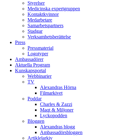
Styrelser
Medicinska expertgruppen
Kontaktkvinnor
Medarbetare
Samarbetspartners
Stadgar
Verksamhetsberättelse
Press
Pressmaterial
Logotyper
Ambassadörer
Aktuella Program
Kunskapsportal
Webbinarier
TV
Alexandras Hörna
Filmarkivet
Poddar
Charles & Zazzi
Maqt & Miljoner
Lyckopodden
Bloggen
Alexandras blogg
Ambassadörsbloggen
Artiklelarkiv