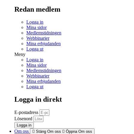
Redan medlem
Logga in
Mina sidor
Medlemstidningen
Webbinarier
Mina erbjudanden
Logga ut
Meny
Logga in
Mina sidor
Medlemstidningen
Webbinarier
Mina erbjudanden
Logga ut
Logga in direkt
E-postadress
Lösenord
Logga in
Om oss
Stäng Om oss
Öppna Om oss