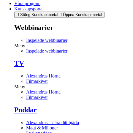
Våra program
Kunskapsportal
Stäng Kunskapsportal
Öppna Kunskapsportal
Webbinarier
Inspelade webbinarier
Meny
Inspelade webbinarier
TV
Alexandras Hörna
Filmarkivet
Meny
Alexandras Hörna
Filmarkivet
Poddar
Alexandras – nära ditt hjärta
Maqt & Miljoner