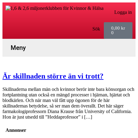
Logga in
0,00
kr
Sök
0
Aktuella Program
Är skillnaden större än vi trott?
Skillnaderna mellan män och kvinnor berör inte bara könsorgan och
fortplantning utan också en mängd processer i hjärnan, hjärtat och
blodkärlen. Och när man väl fått upp ögonen för de här
skillnadernas betydelse, så ser man dem överallt. Det här säger
farmakologiprofessorn Diana Krause från University of California.
Hon är just utsedd till ”Heddaprofessor” i […]
Annonser