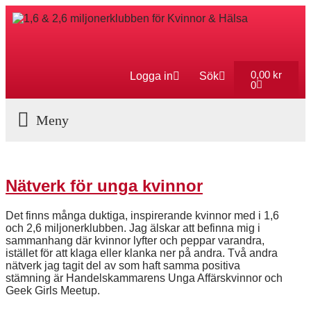
0,00
kr
Logga in
Sök
0
Aktuella Program
Nätverk för unga kvinnor
Det finns många duktiga, inspirerande kvinnor med i 1,6
och 2,6 miljonerklubben. Jag älskar att befinna mig i
sammanhang där kvinnor lyfter och peppar varandra,
istället för att klaga eller klanka ner på andra. Två andra
nätverk jag tagit del av som haft samma positiva
stämning är Handelskammarens Unga Affärskvinnor och
Geek Girls Meetup.