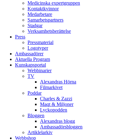
Medicinska expertgruppen
Kontaktkvinnor
Medarbetare
Samarbetspartners
Stadgar
Verksamhetsberättelse
Press
Pressmaterial
Logotyper
Ambassadörer
Aktuella Program
Kunskapsportal
Webbinarier
TV
Alexandras Hörna
Filmarkivet
Poddar
Charles & Zazzi
Maqt & Miljoner
Lyckopodden
Bloggen
Alexandras blogg
Ambassadörsbloggen
Artiklelarkiv
Webbshop