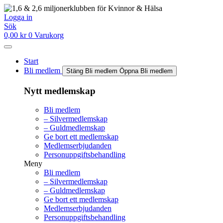
Hoppa
till
Logga in
innehåll
Sök
0,00
kr
0
Varukorg
Start
Bli medlem
Stäng Bli medlem
Öppna Bli medlem
Nytt medlemskap
Bli medlem
– Silvermedlemskap
– Guldmedlemskap
Ge bort ett medlemskap
Medlemserbjudanden
Personuppgiftsbehandling
Meny
Bli medlem
– Silvermedlemskap
– Guldmedlemskap
Ge bort ett medlemskap
Medlemserbjudanden
Personuppgiftsbehandling