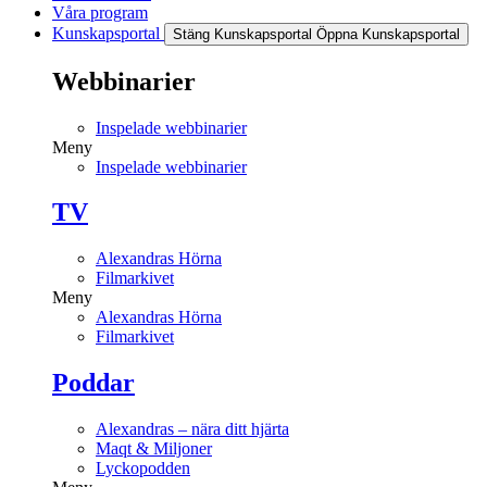
Våra program
Kunskapsportal
Stäng Kunskapsportal
Öppna Kunskapsportal
Webbinarier
Inspelade webbinarier
Meny
Inspelade webbinarier
TV
Alexandras Hörna
Filmarkivet
Meny
Alexandras Hörna
Filmarkivet
Poddar
Alexandras – nära ditt hjärta
Maqt & Miljoner
Lyckopodden