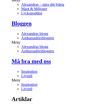
Meny
Alexandras – nära ditt hjärta
Maqt & Miljoner
Lyckopodden
Bloggen
Alexandras blogg
Ambassadörsbloggen
Meny
Alexandras blogg
Ambassadörsbloggen
Må bra med oss
Inspiration
Livsstil
Meny
Inspiration
Livsstil
Artiklar