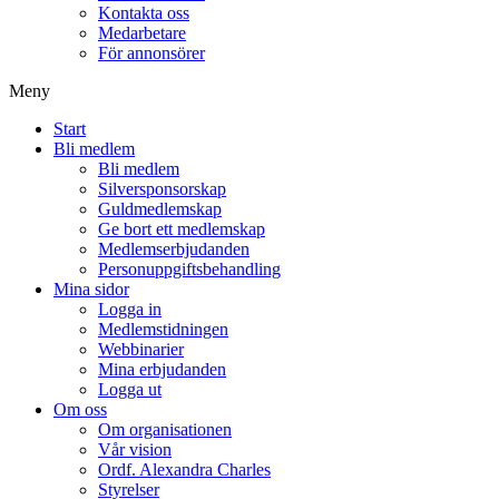
Kontakta oss
Medarbetare
För annonsörer
Meny
Start
Bli medlem
Bli medlem
Silversponsorskap
Guldmedlemskap
Ge bort ett medlemskap
Medlemserbjudanden
Personuppgiftsbehandling
Mina sidor
Logga in
Medlemstidningen
Webbinarier
Mina erbjudanden
Logga ut
Om oss
Om organisationen
Vår vision
Ordf. Alexandra Charles
Styrelser