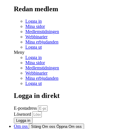
Redan medlem
Logga in
Mina sidor
Medlemstidningen
Webbinarier
Mina erbjudanden
Logga ut
Meny
Logga in
Mina sidor
Medlemstidningen
Webbinarier
Mina erbjudanden
Logga ut
Logga in direkt
E-postadress
Lösenord
Logga in
Om oss
Stäng Om oss
Öppna Om oss