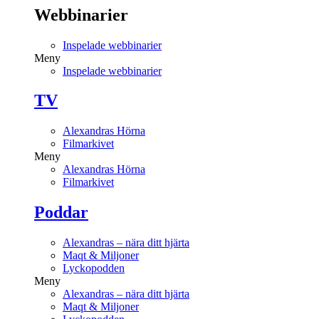
Webbinarier
Inspelade webbinarier
Meny
Inspelade webbinarier
TV
Alexandras Hörna
Filmarkivet
Meny
Alexandras Hörna
Filmarkivet
Poddar
Alexandras – nära ditt hjärta
Maqt & Miljoner
Lyckopodden
Meny
Alexandras – nära ditt hjärta
Maqt & Miljoner