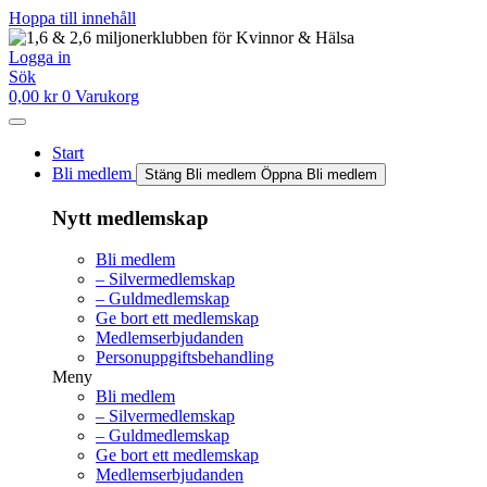
Hoppa till innehåll
Logga in
Sök
0,00
kr
0
Varukorg
Start
Bli medlem
Stäng Bli medlem
Öppna Bli medlem
Nytt medlemskap
Bli medlem
– Silvermedlemskap
– Guldmedlemskap
Ge bort ett medlemskap
Medlemserbjudanden
Personuppgiftsbehandling
Meny
Bli medlem
– Silvermedlemskap
– Guldmedlemskap
Ge bort ett medlemskap
Medlemserbjudanden