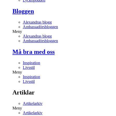
Lyckopodden
Bloggen
Alexandras blogg
Ambassadörsbloggen
Meny
Alexandras blogg
Ambassadörsbloggen
Må bra med oss
Inspiration
Livsstil
Meny
Inspiration
Livsstil
Artiklar
Artikelarkiv
Meny
Artikelarkiv