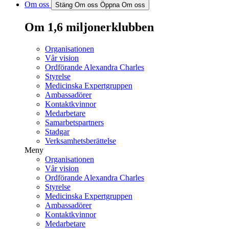
Om oss
Stäng Om oss
Öppna Om oss
Om 1,6 miljonerklubben
Organisationen
Vår vision
Ordförande Alexandra Charles
Styrelse
Medicinska Expertgruppen
Ambassadörer
Kontaktkvinnor
Medarbetare
Samarbetspartners
Stadgar
Verksamhetsberättelse
Meny
Organisationen
Vår vision
Ordförande Alexandra Charles
Styrelse
Medicinska Expertgruppen
Ambassadörer
Kontaktkvinnor
Medarbetare