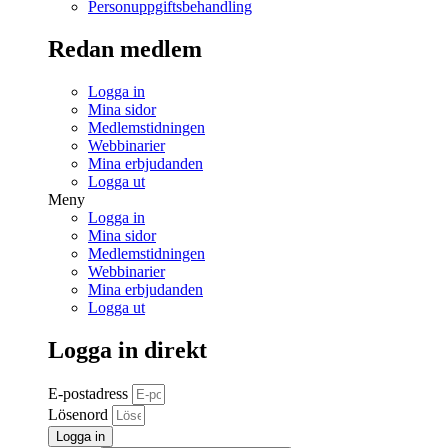
Personuppgiftsbehandling
Redan medlem
Logga in
Mina sidor
Medlemstidningen
Webbinarier
Mina erbjudanden
Logga ut
Meny
Logga in
Mina sidor
Medlemstidningen
Webbinarier
Mina erbjudanden
Logga ut
Logga in direkt
E-postadress
Lösenord
Logga in