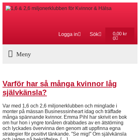
0,00
kr
Logga in
Sök
0
Aktuella Program
Varför har så många kvinnor låg
självkänsla?
Var med 1,6 och 2,6 miljonerklubben och minglade i
monter på mässan Businesssinheart idag och träffade
många spännande kvinnor. Emma Pihl har skrivit en bok
om hur hon i yngre tonåren drabbades av en ätstörning
och lyckades övervinna den genom att uppfinna egna
strategier för positivt tänkande. ”Se mig!” Om självkänsla
och jakten på bekräftelse. […]