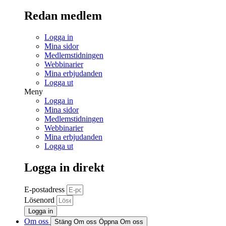
Redan medlem
Logga in
Mina sidor
Medlemstidningen
Webbinarier
Mina erbjudanden
Logga ut
Meny
Logga in
Mina sidor
Medlemstidningen
Webbinarier
Mina erbjudanden
Logga ut
Logga in direkt
E-postadress
Lösenord
Logga in
Om oss
Stäng Om oss
Öppna Om oss