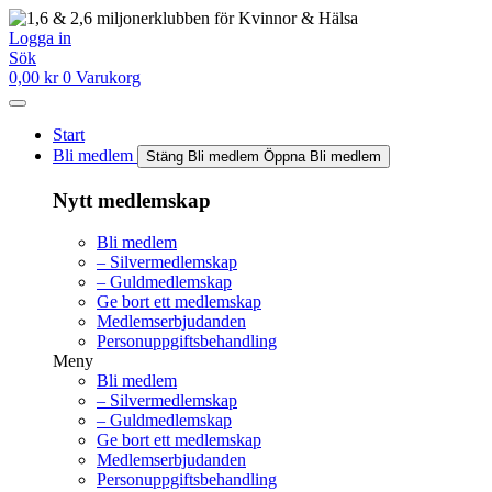
Hoppa
till
Logga in
innehåll
Sök
0,00
kr
0
Varukorg
Start
Bli medlem
Stäng Bli medlem
Öppna Bli medlem
Nytt medlemskap
Bli medlem
– Silvermedlemskap
– Guldmedlemskap
Ge bort ett medlemskap
Medlemserbjudanden
Personuppgiftsbehandling
Meny
Bli medlem
– Silvermedlemskap
– Guldmedlemskap
Ge bort ett medlemskap
Medlemserbjudanden
Personuppgiftsbehandling