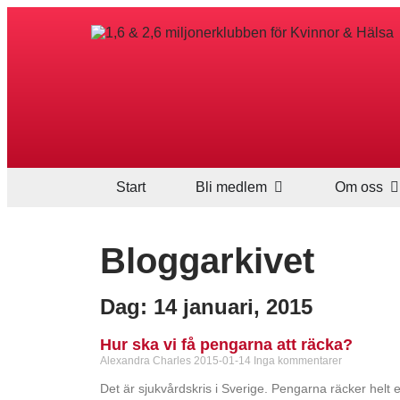
Start
Bli medlem
Om oss
Bloggarkivet
Dag: 14 januari, 2015
Hur ska vi få pengarna att räcka?
Alexandra Charles
2015-01-14
Inga kommentarer
Det är sjukvårdskris i Sverige. Pengarna räcker helt en