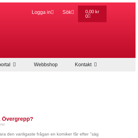
0,00
kr
Logga in
Sök
0
ortal
Webbshop
Kontakt
la Övergrepp?
rer
ra den vanligaste frågan en komiker får efter ”säg