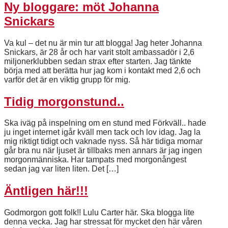
Ny bloggare: möt Johanna
Snickars
Va kul – det nu är min tur att blogga! Jag heter Johanna
Snickars, är 28 år och har varit stolt ambassadör i 2,6
miljonerklubben sedan strax efter starten. Jag tänkte
börja med att berätta hur jag kom i kontakt med 2,6 och
varför det är en viktig grupp för mig.
Tidig morgonstund..
Ska iväg på inspelning om en stund med Förkväll.. hade
ju inget internet igår kväll men tack och lov idag. Jag la
mig riktigt tidigt och vaknade nyss. Så här tidiga mornar
går bra nu när ljuset är tillbaks men annars är jag ingen
morgonmänniska. Har tampats med morgonångest
sedan jag var liten liten. Det […]
Äntligen här!!!
Godmorgon gott folk!! Lulu Carter här. Ska blogga lite
denna vecka. Jag har stressat för mycket den här våren