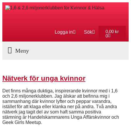
0,00
kr
Logga in
Sök
0
Aktuella Program
Nätverk för unga kvinnor
Det finns många duktiga, inspirerande kvinnor med i 1,6
och 2,6 miljonerklubben. Jag älskar att befinna mig i
sammanhang där kvinnor lyfter och peppar varandra,
istället för att klaga eller klanka ner på andra. Två andra
nätverk jag tagit del av som haft samma positiva
stämning är Handelskammarens Unga Affärskvinnor och
Geek Girls Meetup.