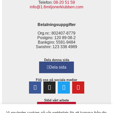
Telefon:
08-20 51 59
info@1.6miljonerklubben.com
Betalningsuppgifter
Org.nr.: 802407-8779
Postgiro: 120 89 08-2
Bankgiro: 5591-9484
Swishnr: 123 338 4989
Dela denna sida
Dela sida
Följ oss på sociala medier
Stöd vårt arbete
Bli medlem!
Vi använder cookies på vår webbplats för att komma ihåg din