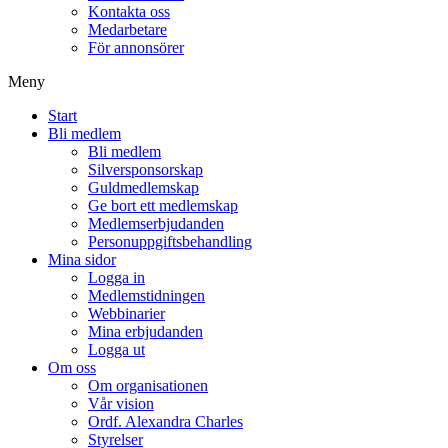
Kontakta oss
Medarbetare
För annonsörer
Meny
Start
Bli medlem
Bli medlem
Silversponsorskap
Guldmedlemskap
Ge bort ett medlemskap
Medlemserbjudanden
Personuppgiftsbehandling
Mina sidor
Logga in
Medlemstidningen
Webbinarier
Mina erbjudanden
Logga ut
Om oss
Om organisationen
Vår vision
Ordf. Alexandra Charles
Styrelser