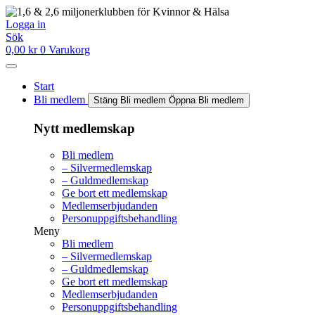
Hoppa
till
Logga in
innehåll
Sök
0,00
kr
0
Varukorg
Start
Bli medlem
Stäng Bli medlem
Öppna Bli medlem
Nytt medlemskap
Bli medlem
– Silvermedlemskap
– Guldmedlemskap
Ge bort ett medlemskap
Medlemserbjudanden
Personuppgiftsbehandling
Meny
Bli medlem
– Silvermedlemskap
– Guldmedlemskap
Ge bort ett medlemskap
Medlemserbjudanden
Personuppgiftsbehandling