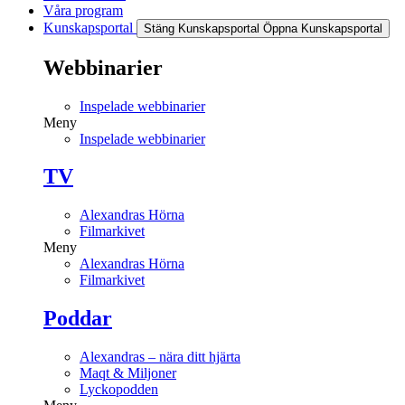
Våra program
Kunskapsportal
Stäng Kunskapsportal
Öppna Kunskapsportal
Webbinarier
Inspelade webbinarier
Meny
Inspelade webbinarier
TV
Alexandras Hörna
Filmarkivet
Meny
Alexandras Hörna
Filmarkivet
Poddar
Alexandras – nära ditt hjärta
Maqt & Miljoner
Lyckopodden