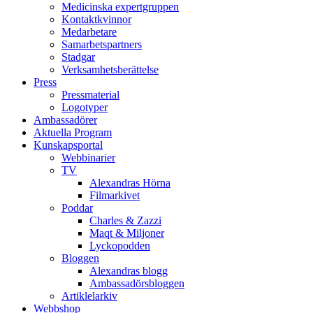
Medicinska expertgruppen
Kontaktkvinnor
Medarbetare
Samarbetspartners
Stadgar
Verksamhetsberättelse
Press
Pressmaterial
Logotyper
Ambassadörer
Aktuella Program
Kunskapsportal
Webbinarier
TV
Alexandras Hörna
Filmarkivet
Poddar
Charles & Zazzi
Maqt & Miljoner
Lyckopodden
Bloggen
Alexandras blogg
Ambassadörsbloggen
Artiklelarkiv
Webbshop