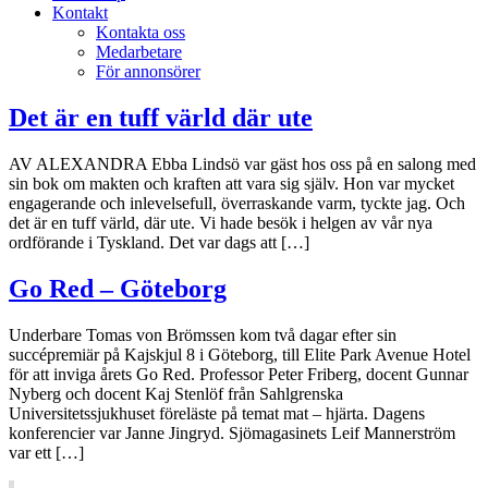
Kontakt
Kontakta oss
Medarbetare
För annonsörer
Det är en tuff värld där ute
AV ALEXANDRA Ebba Lindsö var gäst hos oss på en salong med
sin bok om makten och kraften att vara sig själv. Hon var mycket
engagerande och inlevelsefull, överraskande varm, tyckte jag. Och
det är en tuff värld, där ute. Vi hade besök i helgen av vår nya
ordförande i Tyskland. Det var dags att […]
Go Red – Göteborg
Underbare Tomas von Brömssen kom två dagar efter sin
succépremiär på Kajskjul 8 i Göteborg, till Elite Park Avenue Hotel
för att inviga årets Go Red. Professor Peter Friberg, docent Gunnar
Nyberg och docent Kaj Stenlöf från Sahlgrenska
Universitetssjukhuset föreläste på temat mat – hjärta. Dagens
konferencier var Janne Jingryd. Sjömagasinets Leif Mannerström
var ett […]