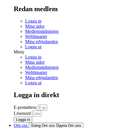
Redan medlem
Logga in
Mina sidor
Medlemstidningen
Webbinarier
Mina erbjudanden
Logga ut
Meny
Logga in
Mina sidor
Medlemstidningen
Webbinarier
Mina erbjudanden
Logga ut
Logga in direkt
E-postadress
Lösenord
Logga in
Om oss
Stäng Om oss
Öppna Om oss