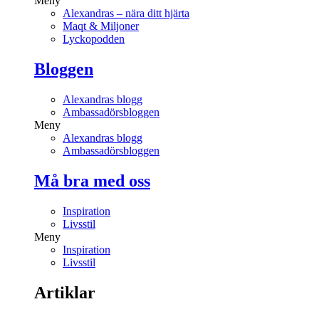
Meny
Alexandras – nära ditt hjärta
Maqt & Miljoner
Lyckopodden
Bloggen
Alexandras blogg
Ambassadörsbloggen
Meny
Alexandras blogg
Ambassadörsbloggen
Må bra med oss
Inspiration
Livsstil
Meny
Inspiration
Livsstil
Artiklar