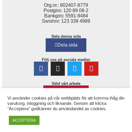
Org.nr.: 802407-8779
Postgiro: 120 89 08-2
Bankgiro: 5591-9484
Swishnr: 123 338 4989
Dela denna sida
Dela sida
Följ oss på sociala medier
Stöd vårt arbete
Bli medlem!
Vi använder cookies på vår webbplats för att komma ihåg din
varukorg, inloggning och liknande. Genom att klicka
"Acceptera" godkänner du användandet av cookies.
ACCEPTERA
Copyright © 2025. 1,6 miljonerklubben