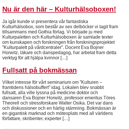
Nu är den här – Kulturhälsoboxen!
Ja igår kunde vi presentera vår fantastiska
Kulturhälsobox, som består av sex delböcker vi tagit fram
tillsammans med Gothia förlag. Vi började ju med
Kulturpaletten och Kulturhälsoboxen är samlade texter
om kunskapen och forskningen från forskningsprojektet
”Kulturpalett på vårdcentraler”. Docent Eva Bojner
Horwitz, läkare och danspedagog, har arbetat fram detta
verktyg för att hjälpa kvinnor […]
Fullsatt på bokmässan
Vilket intresse för vårt seminarium om ”Kulturen –
framtidens hälsobuffert” idag. Lokalen blev snabbt
fullsatt, alla ville lyssna på medicine doktor och
dansaren Eva Bojner Horwitz, professor emeritus Töres
Theorell och stressforskare Walter Osika. Det var dans
och diskussioner och en härlig stämning. Bokmässan är
en gigantisk marknad och mötesplats med all världens
författare, skribenter, experter […]