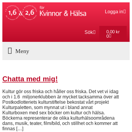
Logga in
0,00
kr
Sök
0
Aktuella Program
Chatta med mig!
Kultur gör oss friska och håller oss friska. Det vet vi idag
och i 1.6 miljonerklubben är mycket tacksamma över att
Postkodlotteriets kulturstiftelse bekostat vårt projekt
Kulturpaletten, som mynnat ut i bland annat
Kulturboxen med sex böcker om kultur och hälsa.
Böckerna representerar de olika kulturhälsoområdena
dans, musik, teater, film/bild, och stillhet och kommer att
finnas […]