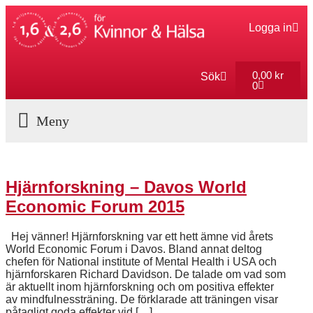
Logga in
0,00
kr
Sök
0
Aktuella Program
Hjärnforskning – Davos World
Economic Forum 2015
Hej vänner! Hjärnforskning var ett hett ämne vid årets
World Economic Forum i Davos. Bland annat deltog
chefen för National institute of Mental Health i USA och
hjärnforskaren Richard Davidson. De talade om vad som
är aktuellt inom hjärnforskning och om positiva effekter
av mindfulnessträning. De förklarade att träningen visar
påtagligt goda effekter vid […]