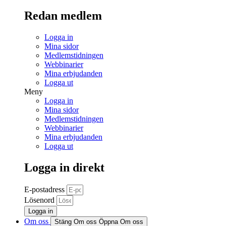
Redan medlem
Logga in
Mina sidor
Medlemstidningen
Webbinarier
Mina erbjudanden
Logga ut
Meny
Logga in
Mina sidor
Medlemstidningen
Webbinarier
Mina erbjudanden
Logga ut
Logga in direkt
E-postadress
Lösenord
Logga in
Om oss
Stäng Om oss
Öppna Om oss