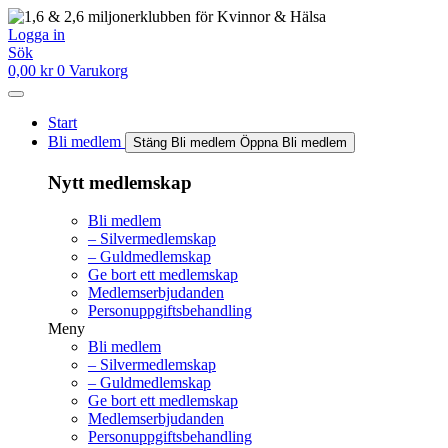
Hoppa
till
Logga in
innehåll
Sök
0,00
kr
0
Varukorg
Start
Bli medlem
Stäng Bli medlem
Öppna Bli medlem
Nytt medlemskap
Bli medlem
– Silvermedlemskap
– Guldmedlemskap
Ge bort ett medlemskap
Medlemserbjudanden
Personuppgiftsbehandling
Meny
Bli medlem
– Silvermedlemskap
– Guldmedlemskap
Ge bort ett medlemskap
Medlemserbjudanden
Personuppgiftsbehandling