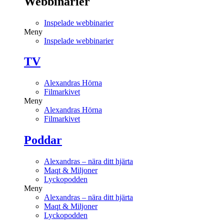
Webbinarier
Inspelade webbinarier
Meny
Inspelade webbinarier
TV
Alexandras Hörna
Filmarkivet
Meny
Alexandras Hörna
Filmarkivet
Poddar
Alexandras – nära ditt hjärta
Maqt & Miljoner
Lyckopodden
Meny
Alexandras – nära ditt hjärta
Maqt & Miljoner
Lyckopodden