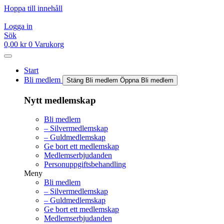
Hoppa till innehåll
Logga in
Sök
0,00
kr
0
Varukorg
Start
Bli medlem
Stäng Bli medlem
Öppna Bli medlem
Nytt medlemskap
Bli medlem
– Silvermedlemskap
– Guldmedlemskap
Ge bort ett medlemskap
Medlemserbjudanden
Personuppgiftsbehandling
Meny
Bli medlem
– Silvermedlemskap
– Guldmedlemskap
Ge bort ett medlemskap
Medlemserbjudanden