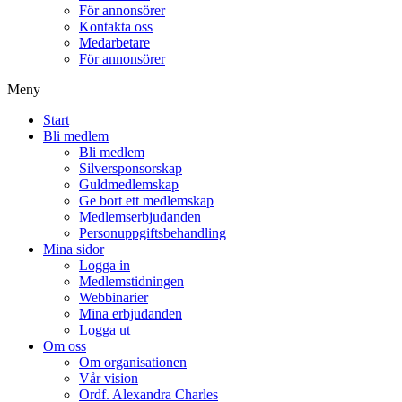
För annonsörer
Kontakta oss
Medarbetare
För annonsörer
Meny
Start
Bli medlem
Bli medlem
Silversponsorskap
Guldmedlemskap
Ge bort ett medlemskap
Medlemserbjudanden
Personuppgiftsbehandling
Mina sidor
Logga in
Medlemstidningen
Webbinarier
Mina erbjudanden
Logga ut
Om oss
Om organisationen
Vår vision
Ordf. Alexandra Charles