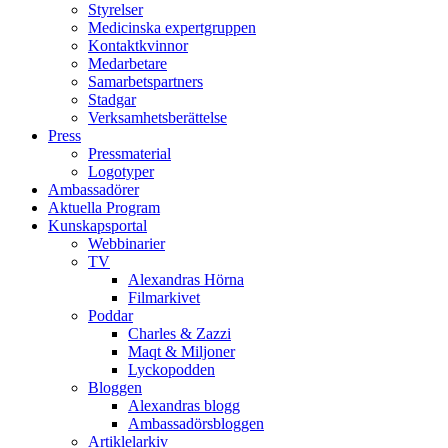
Styrelser
Medicinska expertgruppen
Kontaktkvinnor
Medarbetare
Samarbetspartners
Stadgar
Verksamhetsberättelse
Press
Pressmaterial
Logotyper
Ambassadörer
Aktuella Program
Kunskapsportal
Webbinarier
TV
Alexandras Hörna
Filmarkivet
Poddar
Charles & Zazzi
Maqt & Miljoner
Lyckopodden
Bloggen
Alexandras blogg
Ambassadörsbloggen
Artiklelarkiv