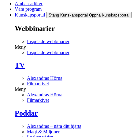
Ambassadörer
Våra program
Kunskapsportal
Stäng Kunskapsportal
Öppna Kunskapsportal
Webbinarier
Inspelade webbinarier
Meny
Inspelade webbinarier
TV
Alexandras Hörna
Filmarkivet
Meny
Alexandras Hörna
Filmarkivet
Poddar
Alexandras – nära ditt hjärta
Maqt & Miljoner