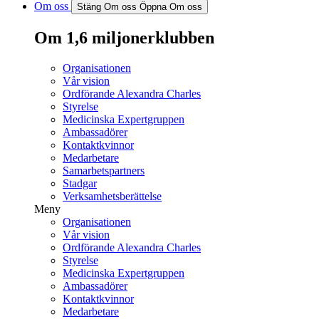
Om oss
Stäng Om oss
Öppna Om oss
Om 1,6 miljonerklubben
Organisationen
Vår vision
Ordförande Alexandra Charles
Styrelse
Medicinska Expertgruppen
Ambassadörer
Kontaktkvinnor
Medarbetare
Samarbetspartners
Stadgar
Verksamhetsberättelse
Meny
Organisationen
Vår vision
Ordförande Alexandra Charles
Styrelse
Medicinska Expertgruppen
Ambassadörer
Kontaktkvinnor
Medarbetare