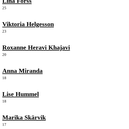
Lina Forss
25
Viktoria Helgesson
23
Roxanne Heravi Khajavi
20
Anna Miranda
18
Lise Hummel
18
Marika Skärvik
17