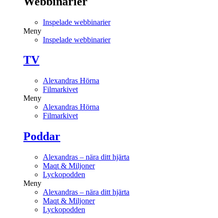
Webbinarier
Inspelade webbinarier
Meny
Inspelade webbinarier
TV
Alexandras Hörna
Filmarkivet
Meny
Alexandras Hörna
Filmarkivet
Poddar
Alexandras – nära ditt hjärta
Maqt & Miljoner
Lyckopodden
Meny
Alexandras – nära ditt hjärta
Maqt & Miljoner
Lyckopodden