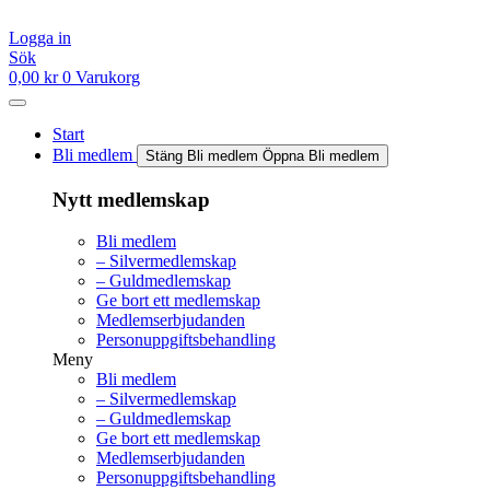
Hoppa
till
Logga in
innehåll
Sök
0,00
kr
0
Varukorg
Start
Bli medlem
Stäng Bli medlem
Öppna Bli medlem
Nytt medlemskap
Bli medlem
– Silvermedlemskap
– Guldmedlemskap
Ge bort ett medlemskap
Medlemserbjudanden
Personuppgiftsbehandling
Meny
Bli medlem
– Silvermedlemskap
– Guldmedlemskap
Ge bort ett medlemskap
Medlemserbjudanden
Personuppgiftsbehandling