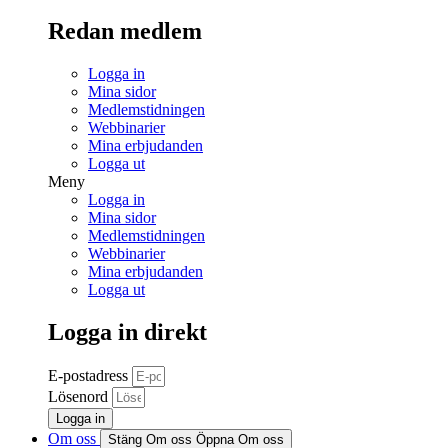
Redan medlem
Logga in
Mina sidor
Medlemstidningen
Webbinarier
Mina erbjudanden
Logga ut
Meny
Logga in
Mina sidor
Medlemstidningen
Webbinarier
Mina erbjudanden
Logga ut
Logga in direkt
E-postadress
Lösenord
Logga in
Om oss
Stäng Om oss
Öppna Om oss