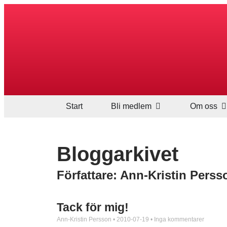
Start
Bli medlem
Om oss
Bloggarkivet
Författare:
Ann-Kristin Perss
Tack för mig!
Ann-Kristin Persson
2010-07-19
Inga kommentarer