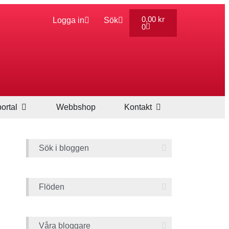
0,00
kr
Logga in
Sök
0
ortal
Webbshop
Kontakt
Sök i bloggen
Flöden
Våra bloggare