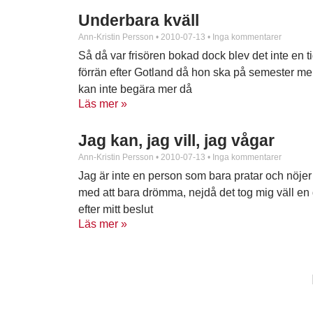
Underbara kväll
Ann-Kristin Persson
2010-07-13
Inga kommentarer
Så då var frisören bokad dock blev det inte en t
förrän efter Gotland då hon ska på semester m
kan inte begära mer då
Läs mer »
Jag kan, jag vill, jag vågar
Ann-Kristin Persson
2010-07-13
Inga kommentarer
Jag är inte en person som bara pratar och nöjer
med att bara drömma, nejdå det tog mig väll en
efter mitt beslut
Läs mer »