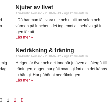
Njuter av livet
Ann-Kristin Persson
2010-07-13
Inga kommentarer
id
Då har man fått vara ute och njutit av solen och
en
värmen på lunchen, det tog emot att behöva gå in
igen för att
Läs mer »
Nedräkning & träning
Ann-Kristin Persson
2010-07-12
Inga kommentarer
 mig
Helgen är över och det innebär ju även att återgå till
 dag
träningen, dagen har gått ovanligt fort och det känns
ju härligt. Har påbörjat nedräkningen
Läs mer »
1
2