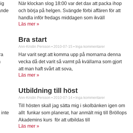
mig
När klockan slog 18:00 var det dax att packa ihop
rande
och börja på helgen. Svängde förbi affären för att
handla inför fredags middagen som ikväll
Läs mer »
Bra start
Ann-Kristin Persson
2010-07-15
Inga kommentarer
ra
Har varit segt att komma upp på mornarna denna
n
vecka då det varit så varmt på kvällarna som gjort
att man haft svårt att sova,
Läs mer »
Utbildning till höst
Ann-Kristin Persson
2010-07-14
Inga kommentarer
Till hösten skall jag sätta mig i skolbänken igen om
 inte
allt funkar som planerat, har anmält mig till Bröllops
Akademins kurs för att utbildas till
Läs mer »