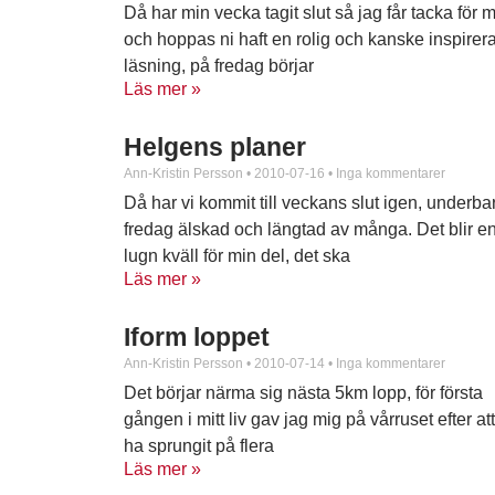
Då har min vecka tagit slut så jag får tacka för 
och hoppas ni haft en rolig och kanske inspire
läsning, på fredag börjar
Läs mer »
Helgens planer
Ann-Kristin Persson
2010-07-16
Inga kommentarer
Då har vi kommit till veckans slut igen, underba
fredag älskad och längtad av många. Det blir e
lugn kväll för min del, det ska
Läs mer »
Iform loppet
Ann-Kristin Persson
2010-07-14
Inga kommentarer
Det börjar närma sig nästa 5km lopp, för första
gången i mitt liv gav jag mig på vårruset efter att
ha sprungit på flera
Läs mer »