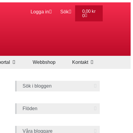
0,00
kr
Logga in
Sök
0
ortal
Webbshop
Kontakt
Sök i bloggen
Flöden
Våra bloggare