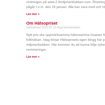
röstningen på www.2.6miljonerklubben.com. Röstnin
pågår t.o.m. den 24 januari. Alla kan vara med och rö
Läs mer »
Om Hälsopriset
Hälsopriset
2015-07-14
Inga kommentarer
Nytt pris ska uppmärksamma hälsosamma insatser f
folkhälsan. Idag börjar Hälsoprisets egen blogg här p
miljonerklubben. Här kommer du att kunna följa nyhet
nomineringar,
Läs mer »