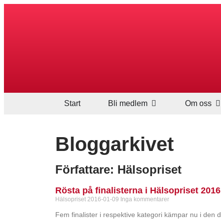
Start
Bli medlem
Om oss
Bloggarkivet
Författare:
Hälsopriset
Rösta på finalisterna i Hälsopriset 2016
Hälsopriset
2016-01-09
Inga kommentarer
Fem finalister i respektive kategori kämpar nu i den d