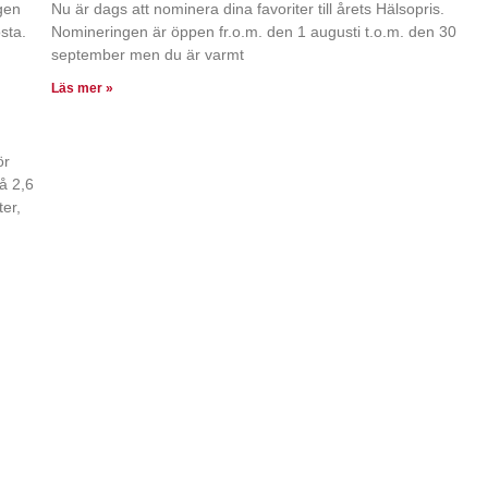
gen
Nu är dags att nominera dina favoriter till årets Hälsopris.
sta.
Nomineringen är öppen fr.o.m. den 1 augusti t.o.m. den 30
september men du är varmt
Läs mer »
ör
å 2,6
er,