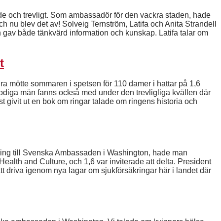
nde och trevligt. Som ambassadör för den vackra staden, hade
ch nu blev det av! Solveig Ternström, Latifa och Anita Strandell
h gav både tänkvärd information och kunskap. Latifa talar om
t
mötte sommaren i spetsen för 110 damer i hattar på 1,6
diga män fanns också med under den trevligliga kvällen där
 givit ut en bok om ringar talade om ringens historia och
ng till Svenska Ambassaden i Washington, hade man
alth and Culture, och 1,6 var inviterade att delta. President
 att driva igenom nya lagar om sjukförsäkringar här i landet där