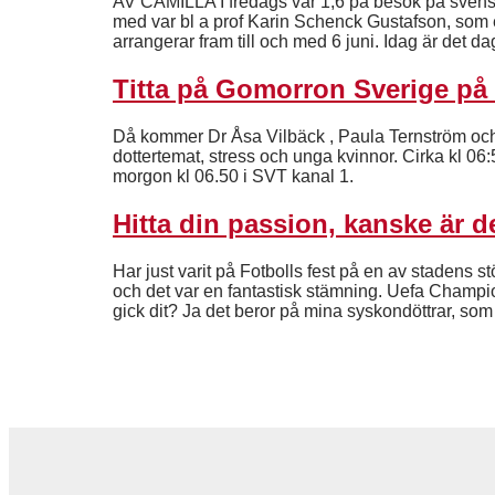
AV CAMILLA I fredags var 1,6 på besök på svens
med var bl a prof Karin Schenck Gustafson, som
arrangerar fram till och med 6 juni. Idag är det 
Titta på Gomorron Sverige på
Då kommer Dr Åsa Vilbäck , Paula Ternström och 
dottertemat, stress och unga kvinnor. Cirka kl 0
morgon kl 06.50 i SVT kanal 1.
Hitta din passion, kanske är det
Har just varit på Fotbolls fest på en av stadens s
och det var en fantastisk stämning. Uefa Champi
gick dit? Ja det beror på mina syskondöttrar, som g