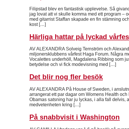
Filipstad blev en fantastisk upplevelse. Så giva
jag lovat att vi skulle komma med ett program – o
med gitarrist Staffan skapade en fin stämning oc
kost […]
Härliga hattar på lyckad vårfes
AV ALEXANDRA Solveig Ternström och Alexandra 
miljonersklubbens vårfest Haga Forum. Några mo
Vocalettes underhöll, Magdalena Ribbing som just
betydelse och vi fick modevisning med […]
Det blir nog fler besök
AV ALEXANDRA På House of Sweden, i anslutni
arrangerat ett par dagar om Womens Health och He
Obamas satsning har ju lyckas, i alla fall delvis,
medvetenheten kring […]
På snabbvisit i Washington