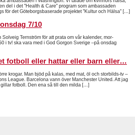
ka ambassaden i Washington. Vi talade om kvinnors hälsa,
 en del i det ”Health & Care” program som ambassaden
dags för det Göteborgsbaserade projektet ”Kultur och Hälsa” […]
 onsdag 7/10
Solveig Ternström för att prata om vår kalender, mor-
6:50 i tv! ska vara med i God Gorgon Sverige –på onsdag
 fotboll eller hattar eller barn eller…
törre krogar. Man bjöd på kalas, med mat, öl och storbilds-tv –
ons League. Barcelona vann över Manchester United. Att jag
illar fotboll. Den ena så till den milda […]