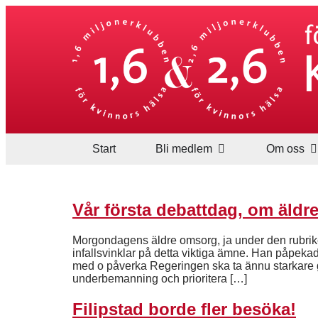
Start
Bli medlem
Om oss
Vår första debattdag, om äldr
Morgondagens äldre omsorg, ja under den rubrik
infallsvinklar på detta viktiga ämne. Han påpekade
med o påverka Regeringen ska ta ännu starkar
underbemanning och prioritera […]
Filipstad borde fler besöka!