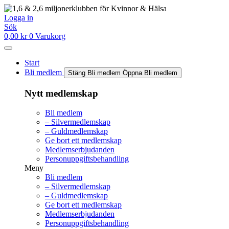
Hoppa
till
Logga in
innehåll
Sök
0,00
kr
0
Varukorg
Start
Bli medlem
Stäng Bli medlem
Öppna Bli medlem
Nytt medlemskap
Bli medlem
– Silvermedlemskap
– Guldmedlemskap
Ge bort ett medlemskap
Medlemserbjudanden
Personuppgiftsbehandling
Meny
Bli medlem
– Silvermedlemskap
– Guldmedlemskap
Ge bort ett medlemskap
Medlemserbjudanden
Personuppgiftsbehandling