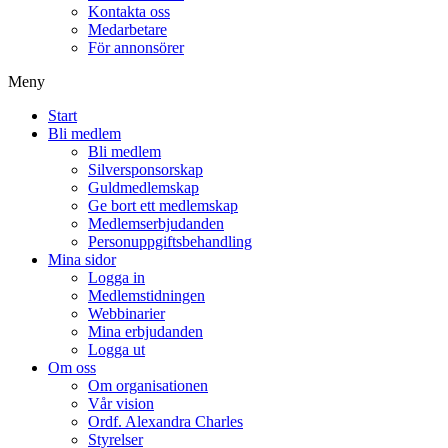
Kontakta oss
Medarbetare
För annonsörer
Meny
Start
Bli medlem
Bli medlem
Silversponsorskap
Guldmedlemskap
Ge bort ett medlemskap
Medlemserbjudanden
Personuppgiftsbehandling
Mina sidor
Logga in
Medlemstidningen
Webbinarier
Mina erbjudanden
Logga ut
Om oss
Om organisationen
Vår vision
Ordf. Alexandra Charles
Styrelser