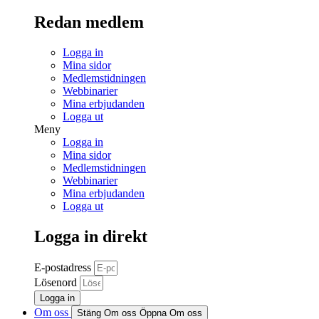
Redan medlem
Logga in
Mina sidor
Medlemstidningen
Webbinarier
Mina erbjudanden
Logga ut
Meny
Logga in
Mina sidor
Medlemstidningen
Webbinarier
Mina erbjudanden
Logga ut
Logga in direkt
E-postadress
Lösenord
Logga in
Om oss
Stäng Om oss
Öppna Om oss