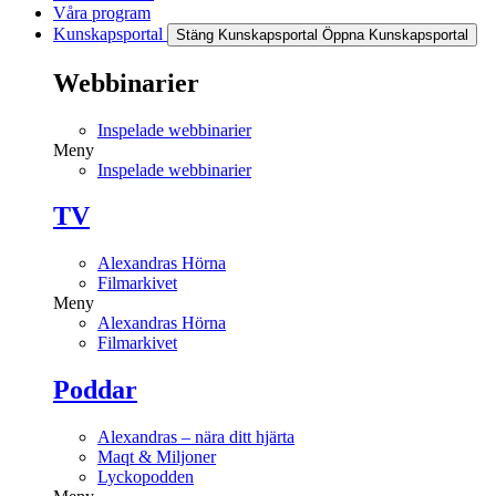
Våra program
Kunskapsportal
Stäng Kunskapsportal
Öppna Kunskapsportal
Webbinarier
Inspelade webbinarier
Meny
Inspelade webbinarier
TV
Alexandras Hörna
Filmarkivet
Meny
Alexandras Hörna
Filmarkivet
Poddar
Alexandras – nära ditt hjärta
Maqt & Miljoner
Lyckopodden