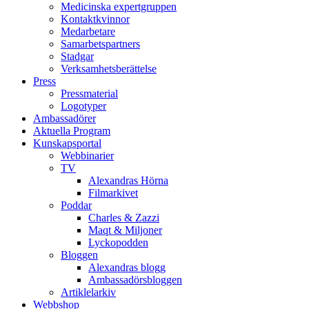
Medicinska expertgruppen
Kontaktkvinnor
Medarbetare
Samarbetspartners
Stadgar
Verksamhetsberättelse
Press
Pressmaterial
Logotyper
Ambassadörer
Aktuella Program
Kunskapsportal
Webbinarier
TV
Alexandras Hörna
Filmarkivet
Poddar
Charles & Zazzi
Maqt & Miljoner
Lyckopodden
Bloggen
Alexandras blogg
Ambassadörsbloggen
Artiklelarkiv
Webbshop