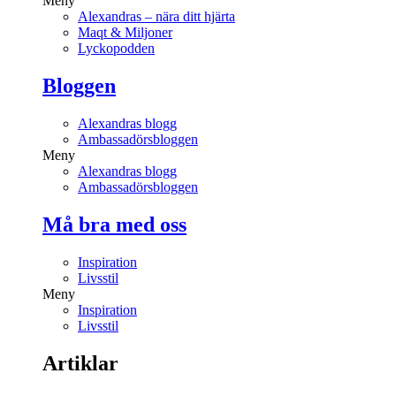
Meny
Alexandras – nära ditt hjärta
Maqt & Miljoner
Lyckopodden
Bloggen
Alexandras blogg
Ambassadörsbloggen
Meny
Alexandras blogg
Ambassadörsbloggen
Må bra med oss
Inspiration
Livsstil
Meny
Inspiration
Livsstil
Artiklar