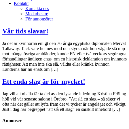
Kontakt
Kontakta oss
Medarbetare
För annonsörer
Vår tids slavar!
Ja det är kvinnorna enligt den 76-åriga egyptiska diplomaten Mervat
Tallaway. Tack vare hennes mod och styrka när hon vågade stå upp
mot många övriga arabländer, kunde FN efter två veckors segdragna
förhandlingar äntligen enas om en historisk deklaration om kvinnors
rättigheter. Att man inte ska slå, våldta eller kränka kvinnor.
Länderna har nu enats om […]
Ett enda slag är för mycket!
Jag vill att ni alla får ta del av den lysande inledning Kristina Fröling
höll vid vår senaste salong i Örebro. ”Att slå ett slag – så säger vi
ofta när det gäller att lyfta fram det vi tycker är angeläget och viktigt.
Just i dag har begreppet ”att slå ett slag” en särskilt innebörd […]
Annonser