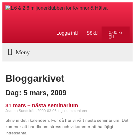
0,00
kr
Logga in
Sök
0
Aktuella Program
Bloggarkivet
Dag: 5 mars, 2009
31 mars – nästa seminarium
Joanna Sundström
2009-03-05
Inga kommentarer
Skriv in det i kalendern. För då har vi vårt nästa seminarium. Det
kommer att handla om stress och vi kommer att ha löjligt
intressanta