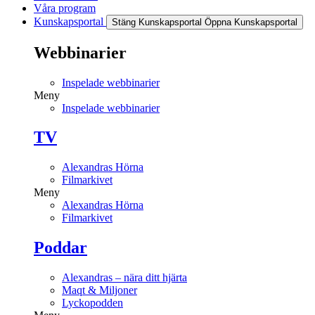
Våra program
Kunskapsportal
Stäng Kunskapsportal
Öppna Kunskapsportal
Webbinarier
Inspelade webbinarier
Meny
Inspelade webbinarier
TV
Alexandras Hörna
Filmarkivet
Meny
Alexandras Hörna
Filmarkivet
Poddar
Alexandras – nära ditt hjärta
Maqt & Miljoner
Lyckopodden