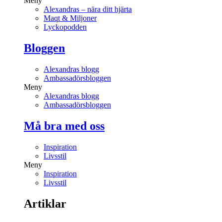
Meny
Alexandras – nära ditt hjärta
Maqt & Miljoner
Lyckopodden
Bloggen
Alexandras blogg
Ambassadörsbloggen
Meny
Alexandras blogg
Ambassadörsbloggen
Må bra med oss
Inspiration
Livsstil
Meny
Inspiration
Livsstil
Artiklar