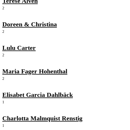
Terese Alvén
2
Doreen & Christina
2
Lulu Carter
2
Maria Fager Hohenthal
2
Elisabet Garcia Dahlbäck
1
Charlotta Malmquist Renstig
1