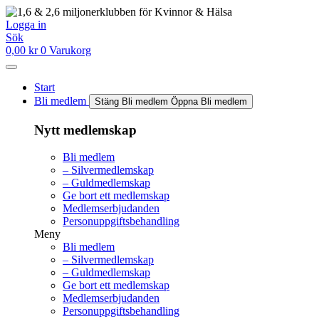
Hoppa
till
Logga in
innehåll
Sök
0,00
kr
0
Varukorg
Start
Bli medlem
Stäng Bli medlem
Öppna Bli medlem
Nytt medlemskap
Bli medlem
– Silvermedlemskap
– Guldmedlemskap
Ge bort ett medlemskap
Medlemserbjudanden
Personuppgiftsbehandling
Meny
Bli medlem
– Silvermedlemskap
– Guldmedlemskap
Ge bort ett medlemskap
Medlemserbjudanden
Personuppgiftsbehandling