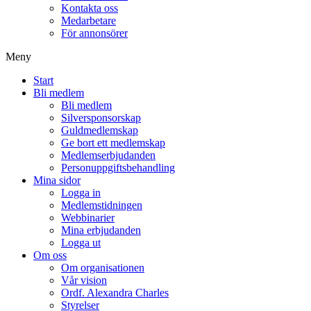
Kontakta oss
Medarbetare
För annonsörer
Meny
Start
Bli medlem
Bli medlem
Silversponsorskap
Guldmedlemskap
Ge bort ett medlemskap
Medlemserbjudanden
Personuppgiftsbehandling
Mina sidor
Logga in
Medlemstidningen
Webbinarier
Mina erbjudanden
Logga ut
Om oss
Om organisationen
Vår vision
Ordf. Alexandra Charles
Styrelser