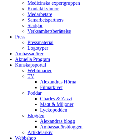
Medicinska expertgruppen
Kontaktkvinnor
Medarbetare
Samarbetspartners
Stadgar
Verksamhetsberättelse
Press
Pressmaterial
Logotyper
Ambassadörer
Aktuella Program
Kunskapsportal
Webbinarier
TV
Alexandras Hörna
Filmarkivet
Poddar
Charles & Zazzi
Maqt & Miljoner
Lyckopodden
Bloggen
Alexandras blogg
Ambassadörsbloggen
Artiklelarkiv
Webbshop