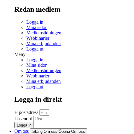
Redan medlem
Logga in
Mina sidor
Medlemstidningen
Webbinarier
Mina erbjudanden
Logga ut
Meny
Logga in
Mina sidor
Medlemstidningen
Webbinarier
Mina erbjudanden
Logga ut
Logga in direkt
E-postadress
Lösenord
Logga in
Om oss
Stäng Om oss
Öppna Om oss