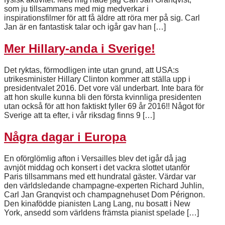
som ju tillsammans med mig medverkar i
inspirationsfilmer för att få äldre att röra mer på sig. Carl
Jan är en fantastisk talar och igår gav han […]
Mer Hillary-anda i Sverige!
Det ryktas, förmodligen inte utan grund, att USA:s
utrikesminister Hillary Clinton kommer att ställa upp i
presidentvalet 2016. Det vore väl underbart. Inte bara för
att hon skulle kunna bli den första kvinnliga presidenten
utan också för att hon faktiskt fyller 69 år 2016!! Något för
Sverige att ta efter, i vår riksdag finns 9 […]
Några dagar i Europa
En oförglömlig afton i Versailles blev det igår då jag
avnjöt middag och konsert i det vackra slottet utanför
Paris tillsammans med ett hundratal gäster. Värdar var
den världsledande champagne-experten Richard Juhlin,
Carl Jan Granqvist och champagnehuset Dom Pérignon.
Den kinafödde pianisten Lang Lang, nu bosatt i New
York, ansedd som världens främsta pianist spelade […]