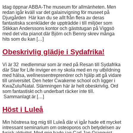
Idag öppnar ABBA-The museum för allmänheten. Men
redan igår kväll var det galainvigning för museet på
Djurgården Här kan du se allt från flera av deras
fantastiska scenkläder de uppträdde i till miljöer som
Stikkan Anderssons kontor och gäststugan på Viggsö
med det vita pianot där Björn och Benny skrev många
hits som du kan […]
Obeskrivlig glädje i Sydafrika!
Vi är 32 medlemmar som är med på Resan till Sydafrika
där Star for Life inviger en ny skola med en ny utbildning
med hälsa, wellnessentreprenörer och hjälp att gå vidare
till universitet. Den heter Cwakeme school och ligger i
KwaZulu/Natal. Stämningen här är helt obeskrivlig. Ord
som fantastiskt och underbart räcker inte till.
Sammanlagt är […]
Höst i Luleå
Min höstresa tog mig till Luleå där vi igår hade ett mycket
intressant seminarium om osteoporos och betydelsen av
fysisk aktivitet. Med mig hade jag Carl Jan Granqvist,