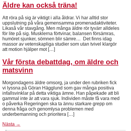
Äldre kan också träna!
Att röra på sig är viktigt i alla åldrar. Vi har alltid stor
uppslutning på våra gemensamma promenadaktiviteter.
Likaså vår stavgång. Men många äldre rör tyvärr alldeles
för lite på sig. Musklerna förtvinar, balansen försämras,
humöret sjunker, sömnen blir sämre… Det finns idag
massor av vetenskapliga studier som utan tvivel klargör
att motion hjälper mot […]
Vår första debattdag, om äldre och
matsvinn
Morgondagens äldre omsorg, ja under den rubriken fick
vi lyssna på Göran Hägglund som gav många positiva
infallsvinklar på detta viktiga ämne. Han påpekade att bli
gammal inte är att vara sjuk. Individen måste få vara med
o påverka Regeringen ska ta ännu starkare grepp om
denna fråga och genomlysa problemen med
underbemanning och prioritera […]
Nästa
→