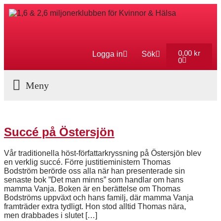
0,00
kr
Logga in
Sök
0
Aktuella Program
Succé på Östersjön
Vår traditionella höst-författarkryssning på Östersjön blev
en verklig succé. Förre justitieministern Thomas
Bodström berörde oss alla när han presenterade sin
senaste bok ”Det man minns” som handlar om hans
mamma Vanja. Boken är en berättelse om Thomas
Bodströms uppväxt och hans familj, där mamma Vanja
framträder extra tydligt. Hon stod alltid Thomas nära,
men drabbades i slutet […]