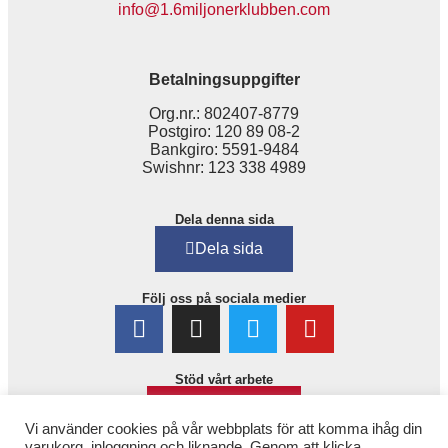
info@1.6miljonerklubben.com
Betalningsuppgifter
Org.nr.: 802407-8779
Postgiro: 120 89 08-2
Bankgiro: 5591-9484
Swishnr: 123 338 4989
Dela denna sida
Dela sida
Följ oss på sociala medier
Stöd vårt arbete
Bli medlem!
Vi använder cookies på vår webbplats för att komma ihåg din
varukorg, inloggning och liknande. Genom att klicka