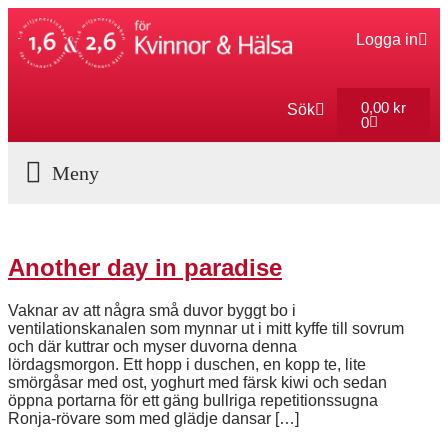
Logga in
0,00
kr
Sök
0
Aktuella Program
Another day in paradise
Vaknar av att några små duvor byggt bo i
ventilationskanalen som mynnar ut i mitt kyffe till sovrum
och där kuttrar och myser duvorna denna
lördagsmorgon. Ett hopp i duschen, en kopp te, lite
smörgåsar med ost, yoghurt med färsk kiwi och sedan
öppna portarna för ett gäng bullriga repetitionssugna
Ronja-rövare som med glädje dansar […]