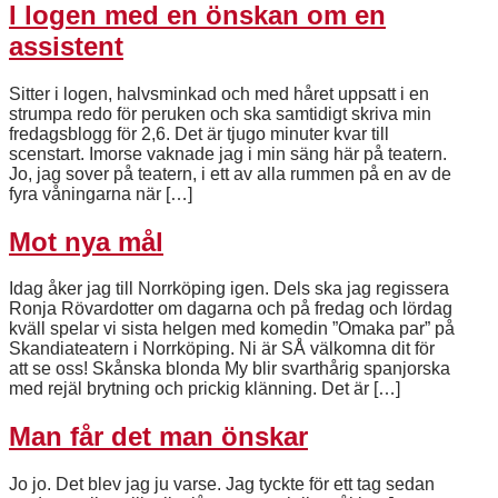
I logen med en önskan om en
assistent
Sitter i logen, halvsminkad och med håret uppsatt i en
strumpa redo för peruken och ska samtidigt skriva min
fredagsblogg för 2,6. Det är tjugo minuter kvar till
scenstart. Imorse vaknade jag i min säng här på teatern.
Jo, jag sover på teatern, i ett av alla rummen på en av de
fyra våningarna när […]
Mot nya mål
Idag åker jag till Norrköping igen. Dels ska jag regissera
Ronja Rövardotter om dagarna och på fredag och lördag
kväll spelar vi sista helgen med komedin ”Omaka par” på
Skandiateatern i Norrköping. Ni är SÅ välkomna dit för
att se oss! Skånska blonda My blir svarthårig spanjorska
med rejäl brytning och prickig klänning. Det är […]
Man får det man önskar
Jo jo. Det blev jag ju varse. Jag tyckte för ett tag sedan