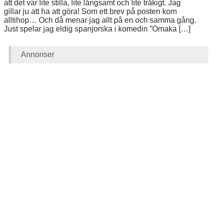
att det var lite stilla, lite långsamt och lite tråkigt. Jag
gillar ju att ha att göra! Som ett brev på posten kom
alltihop… Och då menar jag allt på en och samma gång.
Just spelar jag eldig spanjorska i komedin ”Omaka […]
Annonser