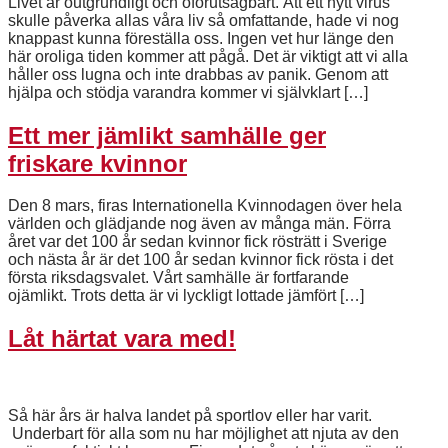
Livet är outgrundligt och oförutsägbart. Att ett nytt virus
skulle påverka allas våra liv så omfattande, hade vi nog
knappast kunna föreställa oss. Ingen vet hur länge den
här oroliga tiden kommer att pågå. Det är viktigt att vi alla
håller oss lugna och inte drabbas av panik. Genom att
hjälpa och stödja varandra kommer vi självklart […]
Ett mer jämlikt samhälle ger
friskare kvinnor
Den 8 mars, firas Internationella Kvinnodagen över hela
världen och glädjande nog även av många män. Förra
året var det 100 år sedan kvinnor fick rösträtt i Sverige
och nästa år är det 100 år sedan kvinnor fick rösta i det
första riksdagsvalet. Vårt samhälle är fortfarande
ojämlikt. Trots detta är vi lyckligt lottade jämfört […]
Låt härtat vara med!
Så här års är halva landet på sportlov eller har varit.
Underbart för alla som nu har möjlighet att njuta av den