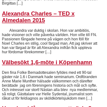
Birgittas […]
Alexandra Charles – TED x
Almedalen 2015
Alexandra var duktig i skolan. Hon var ambitiös,
hade visioner och ville påverka världen. Hon ville till FN.
Passionen fångade henne på vägen och hon föll för
Noel Charles en stilig, cool färgad man. Att jag skriver att
han var färgad är för att Alexandra inifrån fick uppleva
hur fördomar förekommer […]
Välbesökt 1,6-möte i Köpenhamn
Den fina Folke Bernadottesalen fylldes med ett 90-tal
gäster när 1.6 i Danmark hade seminarium. Ordföranden
Anne Marie Munther hälsade välkommen och därefter
berättade jag om föreningens historia och mål och syfte.
Och intresset var stort! Nästan alla blev nya medlemmar,
så roligt. Gästtalare var Helle Sydental, journalist som
råkat ut för feldiagnos av sköldkörtelsjukdom men […]