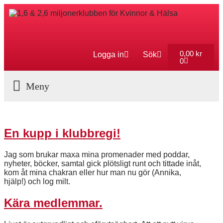
0,00
kr
Logga in
Sök
0
Aktuella Program
En kupp i klubbregi!
Jag som brukar maxa mina promenader med poddar,
nyheter, böcker, samtal gick plötsligt runt och tittade inåt,
kom åt mina chakran eller hur man nu gör (Annika,
hjälp!) och log milt.
Kära medlemmar.