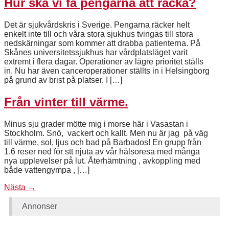
Hur ska vi få pengarna att räcka?
Det är sjukvårdskris i Sverige. Pengarna räcker helt
enkelt inte till och våra stora sjukhus tvingas till stora
nedskärningar som kommer att drabba patienterna. På
Skånes universitetssjukhus har vårdplatsläget varit
extremt i flera dagar. Operationer av lägre prioritet ställs
in. Nu har även canceroperationer ställts in i Helsingborg
på grund av brist på platser. I […]
Från vinter till värme.
Minus sju grader mötte mig i morse här i Vasastan i
Stockholm. Snö, vackert och kallt. Men nu är jag på väg
till värme, sol, ljus och bad på Barbados! En grupp från
1.6 reser ned för stt njuta av vår hälsoresa med många
nya upplevelser på lut. Återhämtning , avkoppling med
både vattengympa , […]
Nästa
→
Annonser