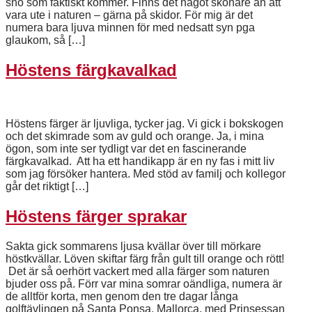
snö som faktiskt kommer. Finns det något skönare än att
vara ute i naturen – gärna på skidor. För mig är det
numera bara ljuva minnen för med nedsatt syn pga
glaukom, så […]
Höstens färgkavalkad
Höstens färger är ljuvliga, tycker jag. Vi gick i bokskogen
och det skimrade som av guld och orange. Ja, i mina
ögon, som inte ser tydligt var det en fascinerande
färgkavalkad. Att ha ett handikapp är en ny fas i mitt liv
som jag försöker hantera. Med stöd av familj och kollegor
går det riktigt […]
Höstens färger sprakar
Sakta gick sommarens ljusa kvällar över till mörkare
höstkvällar. Löven skiftar färg från gult till orange och rött!
Det är så oerhört vackert med alla färger som naturen
bjuder oss på. Förr var mina somrar oändliga, numera är
de alltför korta, men genom den tre dagar långa
golftävlingen på Santa Ponsa, Mallorca, med Prinsessan