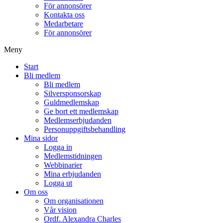
För annonsörer
Kontakta oss
Medarbetare
För annonsörer
Meny
Start
Bli medlem
Bli medlem
Silversponsorskap
Guldmedlemskap
Ge bort ett medlemskap
Medlemserbjudanden
Personuppgiftsbehandling
Mina sidor
Logga in
Medlemstidningen
Webbinarier
Mina erbjudanden
Logga ut
Om oss
Om organisationen
Vår vision
Ordf. Alexandra Charles