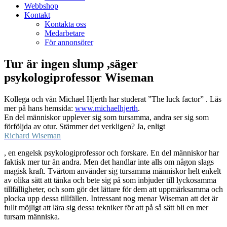
Webbshop
Kontakt
Kontakta oss
Medarbetare
För annonsörer
Tur är ingen slump ,säger
psykologiprofessor Wiseman
Kollega och vän Michael Hjerth har studerat ”The luck factor” . Läs
mer på hans hemsida:
www.michaelhjerth
.
En del människor upplever sig som tursamma, andra ser sig som
förföljda av otur. Stämmer det verkligen? Ja, enligt
Richard Wiseman
, en engelsk psykologiprofessor och forskare. En del människor har
faktisk mer tur än andra. Men det handlar inte alls om någon slags
magisk kraft. Tvärtom använder sig tursamma människor helt enkelt
av olika sätt att tänka och bete sig på som inbjuder till lyckosamma
tillfälligheter, och som gör det lättare för dem att uppmärksamma och
plocka upp dessa tillfällen. Intressant nog menar Wiseman att det är
fullt möjligt att lära sig dessa tekniker för att på så sätt bli en mer
tursam människa.