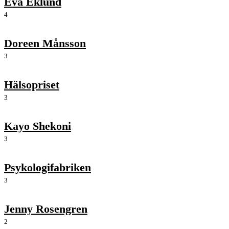
Eva Eklund
4
Doreen Månsson
3
Hälsopriset
3
Kayo Shekoni
3
Psykologifabriken
3
Jenny Rosengren
2