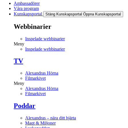
Ambassadörer
Våra program
Kunskapsportal
Stäng Kunskapsportal
Öppna Kunskapsportal
Webbinarier
Inspelade webbinarier
Meny
Inspelade webbinarier
TV
Alexandras Hörna
Filmarkivet
Meny
Alexandras Hörna
Filmarkivet
Poddar
Alexandras – nära ditt hjärta
Maqt & Miljoner