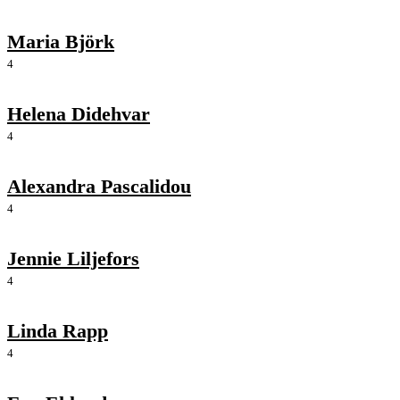
Maria Björk
4
Helena Didehvar
4
Alexandra Pascalidou
4
Jennie Liljefors
4
Linda Rapp
4