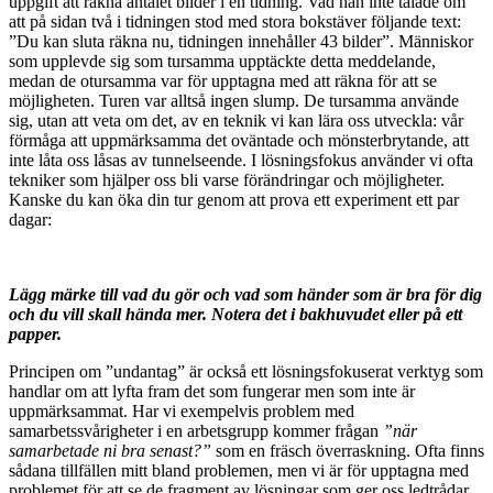
uppgift att räkna antalet bilder i en tidning. Vad han inte talade om
att på sidan två i tidningen stod med stora bokstäver följande text:
”Du kan sluta räkna nu, tidningen innehåller 43 bilder”. Människor
som upplevde sig som tursamma upptäckte detta meddelande,
medan de otursamma var för upptagna med att räkna för att se
möjligheten. Turen var alltså ingen slump. De tursamma använde
sig, utan att veta om det, av en teknik vi kan lära oss utveckla: vår
förmåga att uppmärksamma det oväntade och mönsterbrytande, att
inte låta oss låsas av tunnelseende. I lösningsfokus använder vi ofta
tekniker som hjälper oss bli varse förändringar och möjligheter.
Kanske du kan öka din tur genom att prova ett experiment ett par
dagar:
Lägg märke till vad du gör och vad som händer som är bra för dig
och du vill skall hända mer. Notera det i bakhuvudet eller på ett
papper.
Principen om ”undantag” är också ett lösningsfokuserat verktyg som
handlar om att lyfta fram det som fungerar men som inte är
uppmärksammat. Har vi exempelvis problem med
samarbetssvårigheter i en arbetsgrupp kommer frågan
”när
samarbetade ni bra senast?”
som en fräsch överraskning. Ofta finns
sådana tillfällen mitt bland problemen, men vi är för upptagna med
problemet för att se de fragment av lösningar som ger oss ledtrådar