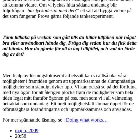
att komma vidare. Om vi lyckas hitta sådana undantag blir
följdfrågan ”
hur lyckades ni med det?
” ett sätt att bygga vidare på
det som fungerar. Prova gärna följande tankeexperiment.
Tänk tillbaka på veckan som gått tills du hittar tillfällen när något
bra eller användbart hände dig. Fråga dig sedan hur du fick detta
att hända. Hur du gjorde för att ta tag i tillfället, och vad du lärde
dig av det?
Med hjälp av lösningsfokuserat arbetssätt kan vi alltså öka våra
möjligheter i framtiden genom att uppmärksamma de slumpmässiga
möjligheter som ständigt dyker upp. Vi kan också se på det förflutna
med nya ögon för att återigen plocka fram de möjligheter som hela
tiden legat mitt framför ögonen på oss, men som vi i all välmening
betraktat som undantag. Ett brett möjlighetsfält lämnar öppet för de
oförutsägbara förändringarna och uppmärksammas och användas.
För mer spännande läsning se :
Doing what works…
maj 5, 2009
20:58