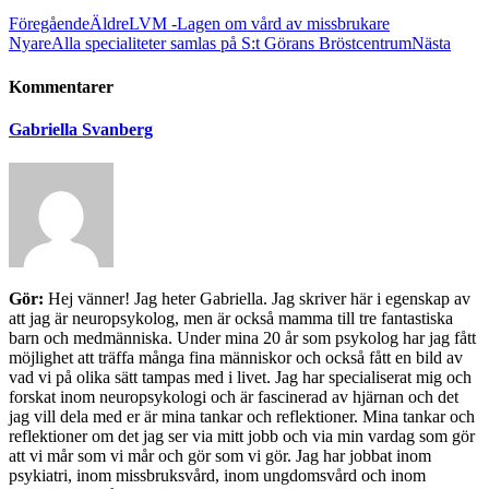
Föregående
Äldre
LVM -Lagen om vård av missbrukare
Nyare
Alla specialiteter samlas på S:t Görans Bröstcentrum
Nästa
Kommentarer
Gabriella Svanberg
Gör:
Hej vänner! Jag heter Gabriella. Jag skriver här i egenskap av
att jag är neuropsykolog, men är också mamma till tre fantastiska
barn och medmänniska. Under mina 20 år som psykolog har jag fått
möjlighet att träffa många fina människor och också fått en bild av
vad vi på olika sätt tampas med i livet. Jag har specialiserat mig och
forskat inom neuropsykologi och är fascinerad av hjärnan och det
jag vill dela med er är mina tankar och reflektioner. Mina tankar och
reflektioner om det jag ser via mitt jobb och via min vardag som gör
att vi mår som vi mår och gör som vi gör. Jag har jobbat inom
psykiatri, inom missbruksvård, inom ungdomsvård och inom