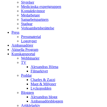
Styrelser
Medicinska expertgruppen
Kontaktkvinnor
Medarbetare
Samarbetspartners
Stadgar
Verksamhetsberättelse
Press
Pressmaterial
Logotyper
Ambassadörer
Aktuella Program
Kunskapsportal
Webbinarier
TV
Alexandras Hörna
Filmarkivet
Poddar
Charles & Zazzi
Maqt & Miljoner
Lyckopodden
Bloggen
Alexandras blogg
Ambassadörsbloggen
Artiklelarkiv