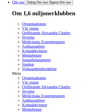
Om oss
Stäng Om oss
Öppna Om oss
Om 1,6 miljonerklubben
Organisationen
Vår vision
Ordförande Alexandra Charles
Styrelse
Medicinska Expertgruppen
Ambassadörer
Kontaktkvinnor
Medarbetare
Samarbetspartners
Stadgar
Verksamhetsberättelse
Meny
Organisationen
Vår vision
Ordförande Alexandra Charles
Styrelse
Medicinska Expertgruppen
Ambassadörer
Kontaktkvinnor
Medarbetare