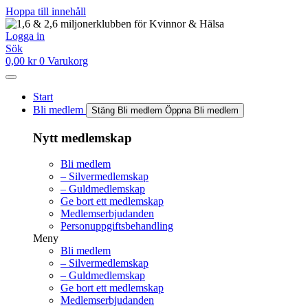
Hoppa till innehåll
Logga in
Sök
0,00
kr
0
Varukorg
Start
Bli medlem
Stäng Bli medlem
Öppna Bli medlem
Nytt medlemskap
Bli medlem
– Silvermedlemskap
– Guldmedlemskap
Ge bort ett medlemskap
Medlemserbjudanden
Personuppgiftsbehandling
Meny
Bli medlem
– Silvermedlemskap
– Guldmedlemskap
Ge bort ett medlemskap
Medlemserbjudanden