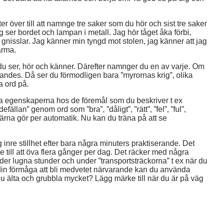
r över till att namnge tre saker som du hör och sist tre saker
 ser bordet och lampan i metall. Jag hör tåget åka förbi,
gnisslar. Jag känner min tyngd mot stolen, jag känner att jag
arma.
u ser, hör och känner. Därefter namnger du en av varje. Om
ndes. Då ser du förmodligen bara ”myrornas krig”, olika
a ord på.
ska egenskaperna hos de föremål
som du beskriver
t ex
fällan” genom ord som ”bra”, ”dåligt”, ”rätt”, ”fel”, ”ful”,
hjärna gör per automatik. Nu kan du träna på att se
nre stillhet efter bara några minuters praktiserande. Det
se till att öva flera gånger per dag. Det räcker med några
der lugna stunder och under ”transportsträckorna” t ex när du
 din förmåga att bli medvetet närvarande kan du använda
du älta och grubbla mycket? Lägg märke till när du är på väg