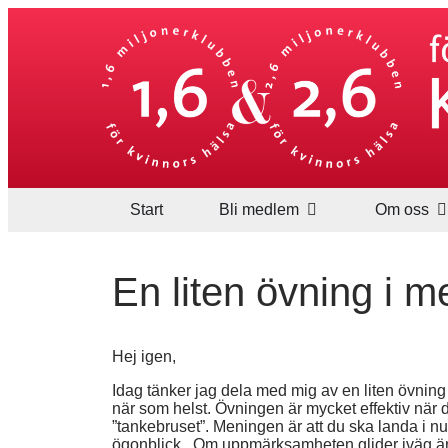
Start
Bli medlem
Om oss
En liten övning i 
Hej igen,
Idag tänker jag dela med mig av en liten övnin
när som helst. Övningen är mycket effektiv när det
”tankebruset”. Meningen är att du ska landa i n
ögonblick.
Om uppmärksamheten glider iväg är d