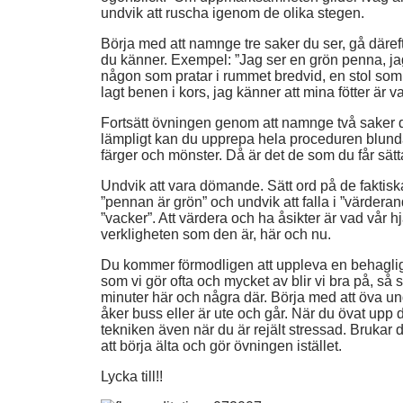
undvik att ruscha igenom de olika stegen.
Börja med att namnge tre saker du ser, gå därefte
du känner. Exempel: ”Jag ser en grön penna, jag
någon som pratar i rummet bredvid, en stol som 
lagt benen i kors, jag känner att mina fötter är v
Fortsätt övningen genom att namnge två saker d
lämpligt kan du upprepa hela proceduren blunda
färger och mönster. Då är det de som du får sätt
Undvik att vara dömande. Sätt ord på de fakti
”pennan är grön” och undvik att falla i ”värderande
”vacker”. Att värdera och ha åsikter är vad vår 
verkligheten som den är, här och nu.
Du kommer förmodligen att uppleva en behaglig i
som vi gör ofta och mycket av blir vi bra på, så 
minuter här och några där. Börja med att öva un
åker buss eller är ute och går. När du övat upp
tekniken även när du är rejält stressad. Brukar 
att börja älta och gör övningen istället.
Lycka till!!