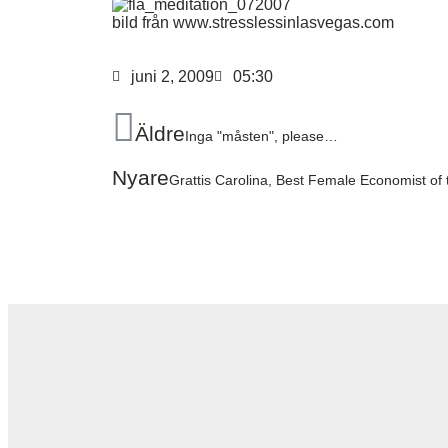
bild från www.stresslessinlasvegas.com
juni 2, 2009
05:30
Äldre
Inga "måsten", please…
Nyare
Grattis Carolina, Best Female Economist o