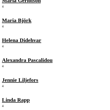
Maria Gerlofson
4
Maria Björk
4
Helena Didehvar
4
Alexandra Pascalidou
4
Jennie Liljefors
4
Linda Rapp
4