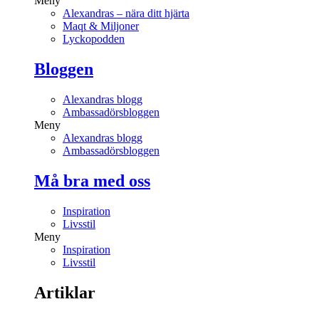
Meny
Alexandras – nära ditt hjärta
Maqt & Miljoner
Lyckopodden
Bloggen
Alexandras blogg
Ambassadörsbloggen
Meny
Alexandras blogg
Ambassadörsbloggen
Må bra med oss
Inspiration
Livsstil
Meny
Inspiration
Livsstil
Artiklar