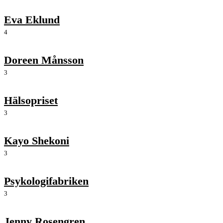
Eva Eklund
4
Doreen Månsson
3
Hälsopriset
3
Kayo Shekoni
3
Psykologifabriken
3
Jenny Rosengren