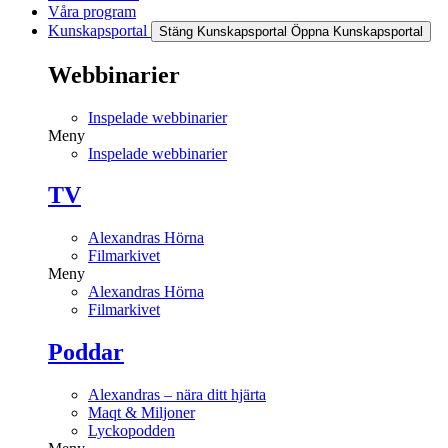
Våra program
Kunskapsportal
Stäng Kunskapsportal
Öppna Kunskapsportal
Webbinarier
Inspelade webbinarier
Meny
Inspelade webbinarier
TV
Alexandras Hörna
Filmarkivet
Meny
Alexandras Hörna
Filmarkivet
Poddar
Alexandras – nära ditt hjärta
Maqt & Miljoner
Lyckopodden