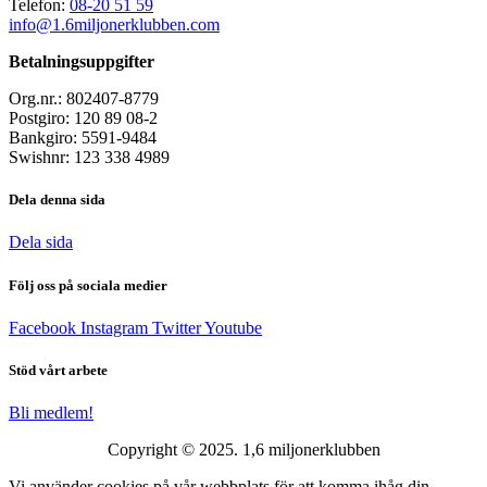
Telefon:
08-20 51 59
info@1.6miljonerklubben.com
Betalningsuppgifter
Org.nr.: 802407-8779
Postgiro: 120 89 08-2
Bankgiro: 5591-9484
Swishnr: 123 338 4989
Dela denna sida
Dela sida
Följ oss på sociala medier
Facebook
Instagram
Twitter
Youtube
Stöd vårt arbete
Bli medlem!
Copyright © 2025. 1,6 miljonerklubben
Vi använder cookies på vår webbplats för att komma ihåg din