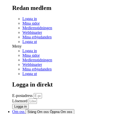
Redan medlem
Logga in
Mina sidor
Medlemstidningen
Webbinarier
Mina erbjudanden
Logga ut
Meny
Logga in
Mina sidor
Medlemstidningen
Webbinarier
Mina erbjudanden
Logga ut
Logga in direkt
E-postadress
Lösenord
Logga in
Om oss
Stäng Om oss
Öppna Om oss