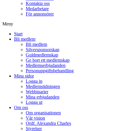
Kontakta oss
Medarbetare
För annonsörer
Meny
Start
Bli medlem
Bli medlem
Silversponsorskap
Guldmedlemskap
Ge bort ett medlemskap
Medlemserbjudanden
Personuppgiftsbehandling
Mina sidor
Logga in
Medlemstidningen
Webbinarier
Mina erbjudanden
Logga ut
Om oss
Om organisationen
Vår vision
Ordf. Alexandra Charles
Styrelser