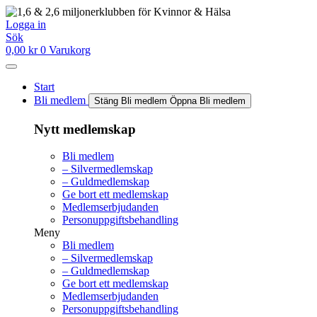
Hoppa
till
Logga in
innehåll
Sök
0,00
kr
0
Varukorg
Start
Bli medlem
Stäng Bli medlem
Öppna Bli medlem
Nytt medlemskap
Bli medlem
– Silvermedlemskap
– Guldmedlemskap
Ge bort ett medlemskap
Medlemserbjudanden
Personuppgiftsbehandling
Meny
Bli medlem
– Silvermedlemskap
– Guldmedlemskap
Ge bort ett medlemskap
Medlemserbjudanden
Personuppgiftsbehandling