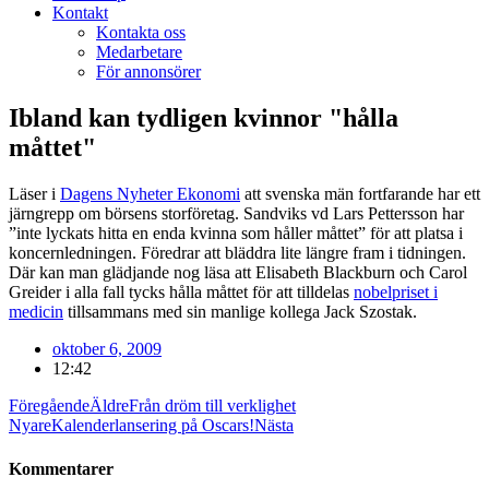
Kontakt
Kontakta oss
Medarbetare
För annonsörer
Ibland kan tydligen kvinnor "hålla
måttet"
Läser i
Dagens Nyheter Ekonomi
att svenska män fortfarande har ett
järngrepp om börsens storföretag. Sandviks vd Lars Pettersson har
”inte lyckats hitta en enda kvinna som håller måttet” för att platsa i
koncernledningen. Föredrar att bläddra lite längre fram i tidningen.
Där kan man glädjande nog läsa att Elisabeth Blackburn och Carol
Greider i alla fall tycks hålla måttet för att tilldelas
nobelpriset i
medicin
tillsammans med sin manlige kollega Jack Szostak.
oktober 6, 2009
12:42
Föregående
Äldre
Från dröm till verklighet
Nyare
Kalenderlansering på Oscars!
Nästa
Kommentarer