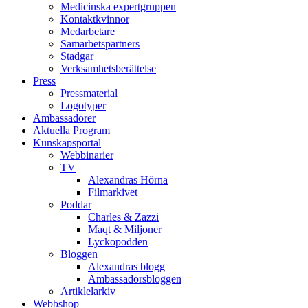
Medicinska expertgruppen
Kontaktkvinnor
Medarbetare
Samarbetspartners
Stadgar
Verksamhetsberättelse
Press
Pressmaterial
Logotyper
Ambassadörer
Aktuella Program
Kunskapsportal
Webbinarier
TV
Alexandras Hörna
Filmarkivet
Poddar
Charles & Zazzi
Maqt & Miljoner
Lyckopodden
Bloggen
Alexandras blogg
Ambassadörsbloggen
Artiklelarkiv
Webbshop