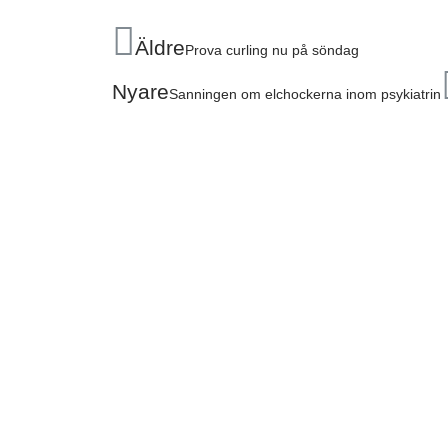
Äldre
Prova curling nu på söndag
Nyare
Sanningen om elchockerna inom psykiatrin