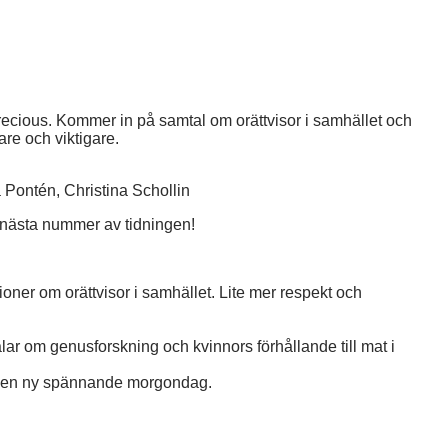
n Precious. Kommer in på samtal om orättvisor i samhället och
are och viktigare.
 Pontén, Christina Schollin
i nästa nummer av tidningen!
oner om orättvisor i samhället. Lite mer respekt och
ar om genusforskning och kvinnors förhållande till mat i
ör en ny spännande morgondag.