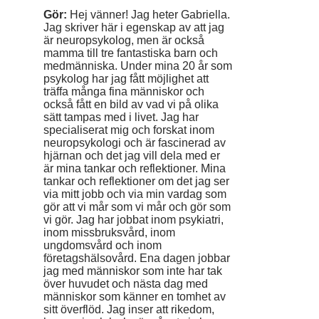
Gör:
Hej vänner! Jag heter Gabriella.
Jag skriver här i egenskap av att jag
är neuropsykolog, men är också
mamma till tre fantastiska barn och
medmänniska. Under mina 20 år som
psykolog har jag fått möjlighet att
träffa många fina människor och
också fått en bild av vad vi på olika
sätt tampas med i livet. Jag har
specialiserat mig och forskat inom
neuropsykologi och är fascinerad av
hjärnan och det jag vill dela med er
är mina tankar och reflektioner. Mina
tankar och reflektioner om det jag ser
via mitt jobb och via min vardag som
gör att vi mår som vi mår och gör som
vi gör. Jag har jobbat inom psykiatri,
inom missbruksvård, inom
ungdomsvård och inom
företagshälsovård. Ena dagen jobbar
jag med människor som inte har tak
över huvudet och nästa dag med
människor som känner en tomhet av
sitt överflöd. Jag inser att rikedom,