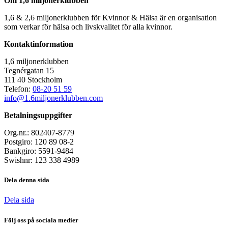
Om 1,6 miljonerklubben
1,6 & 2,6 miljonerklubben för Kvinnor & Hälsa är en organisation
som verkar för hälsa och livskvalitet för alla kvinnor.
Kontaktinformation
1,6 miljonerklubben
Tegnérgatan 15
111 40 Stockholm
Telefon:
08-20 51 59
info@1.6miljonerklubben.com
Betalningsuppgifter
Org.nr.: 802407-8779
Postgiro: 120 89 08-2
Bankgiro: 5591-9484
Swishnr: 123 338 4989
Dela denna sida
Dela sida
Följ oss på sociala medier