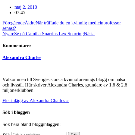
maj 2, 2010
07:45
Föregående
Äldre
När träffade du en kvinnlig medicinprofessor
senast?
Nyare
Se på Camilla Sparrins Lex Sparring
Nästa
Kommentarer
Alexandra Charles
Välkommen till Sveriges största kvinnoförenings blogg om hälsa
och livsstil. Här skriver Alexandra Charles, grundare av 1,6 & 2,6
miljonerklubben.
Fler inlägg av Alexandra Charles »
Sök i bloggen
Sök bara bland blogginläggen:
Sök