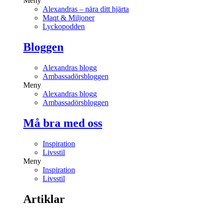
Meny
Alexandras – nära ditt hjärta
Maqt & Miljoner
Lyckopodden
Bloggen
Alexandras blogg
Ambassadörsbloggen
Meny
Alexandras blogg
Ambassadörsbloggen
Må bra med oss
Inspiration
Livsstil
Meny
Inspiration
Livsstil
Artiklar