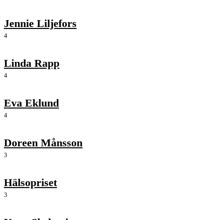
Jennie Liljefors
4
Linda Rapp
4
Eva Eklund
4
Doreen Månsson
3
Hälsopriset
3