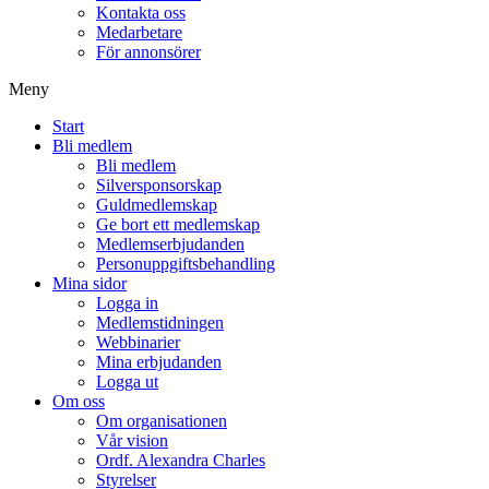
Kontakta oss
Medarbetare
För annonsörer
Meny
Start
Bli medlem
Bli medlem
Silversponsorskap
Guldmedlemskap
Ge bort ett medlemskap
Medlemserbjudanden
Personuppgiftsbehandling
Mina sidor
Logga in
Medlemstidningen
Webbinarier
Mina erbjudanden
Logga ut
Om oss
Om organisationen
Vår vision
Ordf. Alexandra Charles
Styrelser