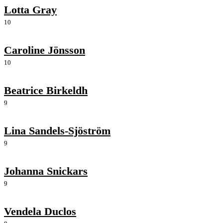
Lotta Gray
10
Caroline Jönsson
10
Beatrice Birkeldh
9
Lina Sandels-Sjöström
9
Johanna Snickars
9
Vendela Duclos