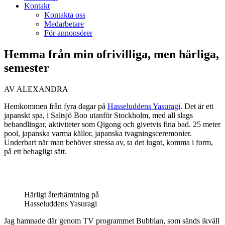
Kontakt
Kontakta oss
Medarbetare
För annonsörer
Hemma från min ofrivilliga, men härliga,
semester
AV ALEXANDRA
Hemkommen från fyra dagar på
Hasseluddens Yasuragi
. Det är ett
japanskt spa, i Saltsjö Boo utanför Stockholm, med all slags
behandlingar, aktiviteter som Qigong och givetvis fina bad. 25 meter
pool, japanska varma källor, japanska tvagningsceremonier.
Underbart när man behöver stressa av, ta det lugnt, komma i form,
på ett behagligt sätt.
Härligt återhämtning på
Hasseluddens Yasuragi
Jag hamnade där genom TV programmet Bubblan, som sänds ikväll