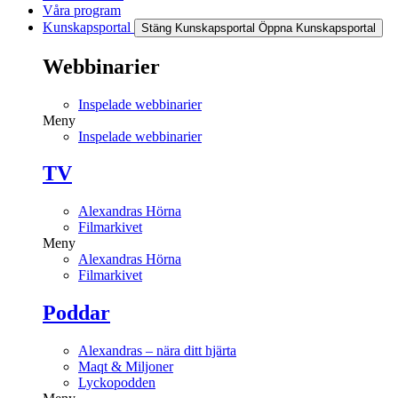
Våra program
Kunskapsportal
Stäng Kunskapsportal
Öppna Kunskapsportal
Webbinarier
Inspelade webbinarier
Meny
Inspelade webbinarier
TV
Alexandras Hörna
Filmarkivet
Meny
Alexandras Hörna
Filmarkivet
Poddar
Alexandras – nära ditt hjärta
Maqt & Miljoner
Lyckopodden