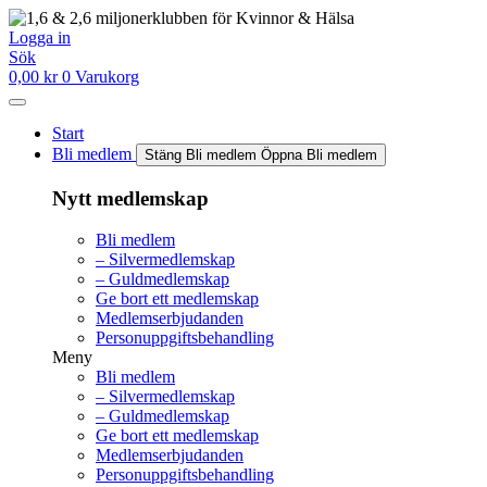
Hoppa
till
Logga in
innehåll
Sök
0,00
kr
0
Varukorg
Start
Bli medlem
Stäng Bli medlem
Öppna Bli medlem
Nytt medlemskap
Bli medlem
– Silvermedlemskap
– Guldmedlemskap
Ge bort ett medlemskap
Medlemserbjudanden
Personuppgiftsbehandling
Meny
Bli medlem
– Silvermedlemskap
– Guldmedlemskap
Ge bort ett medlemskap
Medlemserbjudanden
Personuppgiftsbehandling