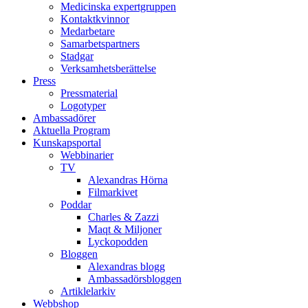
Medicinska expertgruppen
Kontaktkvinnor
Medarbetare
Samarbetspartners
Stadgar
Verksamhetsberättelse
Press
Pressmaterial
Logotyper
Ambassadörer
Aktuella Program
Kunskapsportal
Webbinarier
TV
Alexandras Hörna
Filmarkivet
Poddar
Charles & Zazzi
Maqt & Miljoner
Lyckopodden
Bloggen
Alexandras blogg
Ambassadörsbloggen
Artiklelarkiv
Webbshop