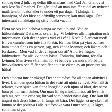
söndag den 2 juli. Jag deltar tillsammans med Carl-Jan Granqvist
och Josefin Craaford. Det går ut på att man inte får ta del av nyheter,
mail, telefon, dator eller tv under ett par dagar. Tidningar är
bannlysta, så det blev en ofrivillig semester, kan man säga . Och
intressant att iakttaga sig själv i detta vacum.
Flera av oss kan behöva stänga av totalt ibland. Vad är
hälsorelaterat? Det mesta, svarar jag. Vi behöver alla inspiration och
information. Och det är precis vad vi i vår 1.6 och 2.6 arbetar med!
En verksamhet som inte alla förstår, för man tittar på ytan och ser
bara att det finns en person, jag, och kända kvinnor, och läkare och
forskare… Men vad är det vi ägnar oss åt? Att driva frågor,
lobbyarbete, för alla kvinnors bästa! Förändra, förbättra, för alla
kvinnor. Men även våra män, för vi behöver varandra. Förbättra
livskvaliteten och få fler och fler att inse vikten av att prioritera sin
hälsa!
Och att detta inte är tråkigt! Det är ett måste för all annan aktivitet i
livet. Utan den goda hälsan är det svårt att njuta av livet. Men allt är
relativt, även sjuka kan finna livsglädje och njuta så klart, det beror
bara på hur man tänker. Om man lär sig mindfullness, att leva här
och nu, och inte oroa sig för vad som händer nästa dag. Oro kan bli
ångest och dessa känslor är tunga att bära. Det ligger så mycket i att
kunna se det positiva i allt. Att försöka vara i nuet och gilla läget,
som man säger.