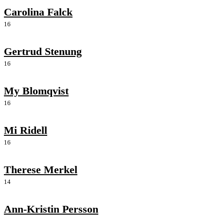
Carolina Falck
16
Gertrud Stenung
16
My Blomqvist
16
Mi Ridell
16
Therese Merkel
14
Ann-Kristin Persson