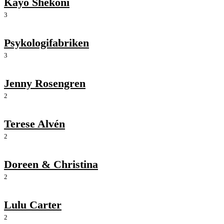
Kayo Shekoni
3
Psykologifabriken
3
Jenny Rosengren
2
Terese Alvén
2
Doreen & Christina
2
Lulu Carter
2