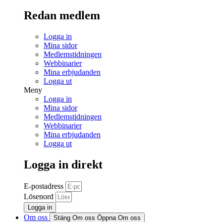
Redan medlem
Logga in
Mina sidor
Medlemstidningen
Webbinarier
Mina erbjudanden
Logga ut
Meny
Logga in
Mina sidor
Medlemstidningen
Webbinarier
Mina erbjudanden
Logga ut
Logga in direkt
E-postadress
Lösenord
Logga in
Om oss
Stäng Om oss
Öppna Om oss